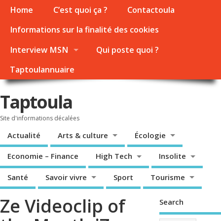
Home
C’est quoi ça ?
Contactoula
Informations sur la finalité des cookies
Interview MSN
Qui poste quoi ?
Taptoulannuaire
Taptoula
Site d'informations décalées
Actualité
Arts & culture
Écologie
Economie – Finance
High Tech
Insolite
Santé
Savoir vivre
Sport
Tourisme
Ze Videoclip of
Search