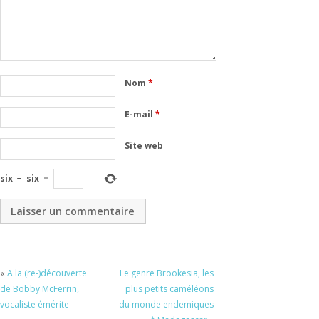
Nom
*
E-mail
*
Site web
six
−
six
=
«
A la (re-)découverte
Le genre Brookesia, les
de Bobby McFerrin,
plus petits caméléons
vocaliste émérite
du monde endemiques