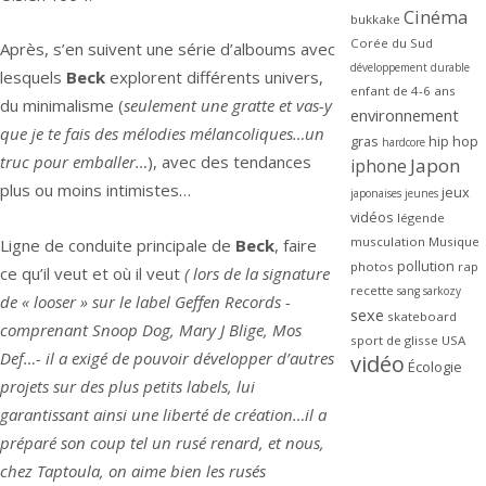
Cinéma
bukkake
Corée du Sud
Après, s’en suivent une série d’alboums avec
développement durable
lesquels
Beck
explorent différents univers,
enfant de 4-6 ans
du minimalisme (
seulement une gratte et vas-y
environnement
que je te fais des mélodies mélancoliques…un
gras
hip hop
hardcore
truc pour emballer…
), avec des tendances
Japon
iphone
plus ou moins intimistes…
jeux
japonaises
jeunes
vidéos
légende
musculation
Musique
Ligne de conduite principale de
Beck
, faire
pollution
photos
rap
ce qu’il veut et où il veut
( lors de la signature
recette
sang
sarkozy
de « looser » sur le label Geffen Records -
sexe
skateboard
comprenant Snoop Dog, Mary J Blige, Mos
sport de glisse
USA
Def…- il a exigé de pouvoir développer d’autres
vidéo
Écologie
projets sur des plus petits labels, lui
garantissant ainsi une liberté de création…il a
préparé son coup tel un rusé renard, et nous,
chez Taptoula, on aime bien les rusés