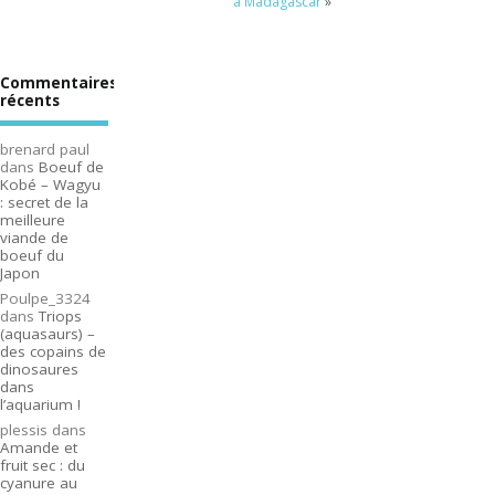
à Madagascar
»
Commentaires
récents
brenard paul
dans
Boeuf de
Kobé – Wagyu
: secret de la
meilleure
viande de
boeuf du
Japon
Poulpe_3324
dans
Triops
(aquasaurs) –
des copains de
dinosaures
dans
l’aquarium !
plessis
dans
Amande et
fruit sec : du
cyanure au