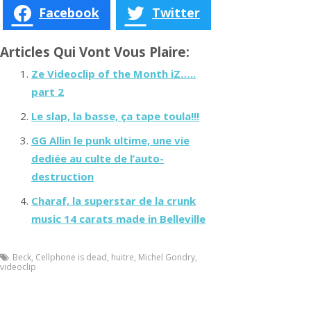
Facebook
Twitter
Articles Qui Vont Vous Plaire:
Ze Videoclip of the Month iZ…..
part 2
Le slap, la basse, ça tape toula!!!
GG Allin le punk ultime, une vie
dediée au culte de l’auto-
destruction
Charaf, la superstar de la crunk
music 14 carats made in Belleville
Beck
,
Cellphone is dead
,
huitre
,
Michel Gondry
,
videoclip