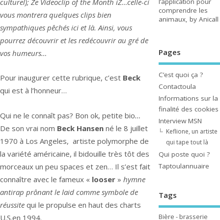
culturel); Ze Videoclip of the Month iZ…celle-ci
l’application pour
comprendre les
vous montrera quelques clips bien
animaux, by Anicall
sympathiques pêchés ici et là. Ainsi, vous
pourrez découvrir et les redécouvrir au gré de
Pages
vos humeurs…
C’est quoi ça ?
Pour inaugurer cette rubrique, c’est
Beck
Contactoula
qui est à l’honneur…
Informations sur la
finalité des cookies
Qui ne le connaît pas?
Bon ok, petite bio
…
Interview MSN
De son vrai nom
Beck Hansen
né le 8 juillet
Keflione, un artiste
1970 à Los Angeles, artiste polymorphe de
qui tape tout là
la variété américaine, il bidouille très tôt des
Qui poste quoi ?
Taptoulannuaire
morceaux un peu spaces et zen… Il s’est fait
connaître avec le fameux «
looser
»
hymne
antirap prônant le laid comme symbole de
Tags
réussite
qui le propulse en haut des charts
Bière - brasserie
U.S.en 1994.