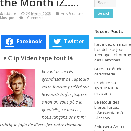
the Month iZ…..
isidore
29 février 2008
Arts & culture
,
Musique
1 Comment
Recent Posts
Facebook
Twitter
Regardez un moine
bouddhiste jouer
Teenage Lobotomy
Le Clip Video tape tout là
des Ramones
Bureau d’études
Voyant le succès
carrosserie
grandissant de Taptoula,
Produire sa
votre fanzine préféré sur
spiruline à la
maison ?
le woueb (enfin j’espère,
sinon on vous pète la
Le retour des
bières fortes,
gueule!!!), ce mois-ci,
d’Amsterdam à
nous lançons une mini-
Glascow
rubrique (afin de diversifier notre domaine
Shiraseru Amu :