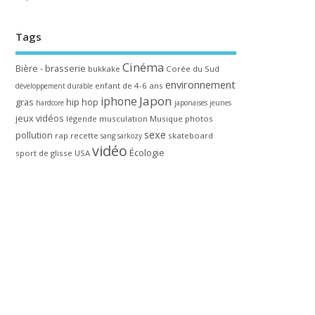
Tags
Cinéma
Bière - brasserie
bukkake
Corée du Sud
environnement
enfant de 4-6 ans
développement durable
Japon
iphone
gras
hip hop
hardcore
japonaises
jeunes
jeux vidéos
légende
musculation
Musique
photos
sexe
pollution
rap
recette
skateboard
sang
sarkozy
vidéo
Écologie
sport de glisse
USA