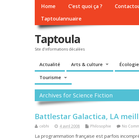
Home
C’est quoi ça ?
Contacto
Taptoulannuaire
Taptoula
Site d'informations décalées
Actualité
Arts & culture
Écologie
Tourisme
Archives for Science Fiction
Battlestar Galactica, LA meill
cebhi
4 avril 2008
Philosophie
No Comm
La programmation française est parfois incompré