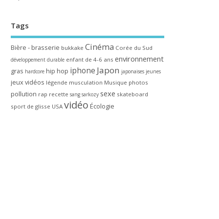
Tags
Cinéma
Bière - brasserie
bukkake
Corée du Sud
environnement
enfant de 4-6 ans
développement durable
Japon
iphone
gras
hip hop
hardcore
japonaises
jeunes
jeux vidéos
légende
musculation
Musique
photos
sexe
pollution
rap
recette
skateboard
sang
sarkozy
vidéo
Écologie
sport de glisse
USA