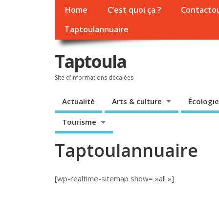
Home
C’est quoi ça ?
Contacto
Taptoulannuaire
Taptoula
Site d'informations décalées
Actualité
Arts & culture
Écologie
Tourisme
Taptoulannuaire
[wp-realtime-sitemap show= »all »]