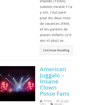
infantile (TDAH) :
solution miracle !! Ca
y est, c'est parti
pour les deux mois
de vacances d'été,
et les parents de
jeunes enfants (4-6
ans et plus) se…
Continue Reading
American
Juggalo –
Insane
Clown
Posse Fans
vehem
23 juin
2012
Mode -