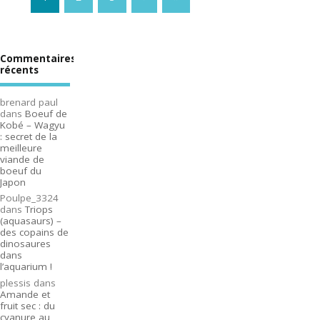
Commentaires
récents
brenard paul
dans
Boeuf de
Kobé – Wagyu
: secret de la
meilleure
viande de
boeuf du
Japon
Poulpe_3324
dans
Triops
(aquasaurs) –
des copains de
dinosaures
dans
l’aquarium !
plessis
dans
Amande et
fruit sec : du
cyanure au