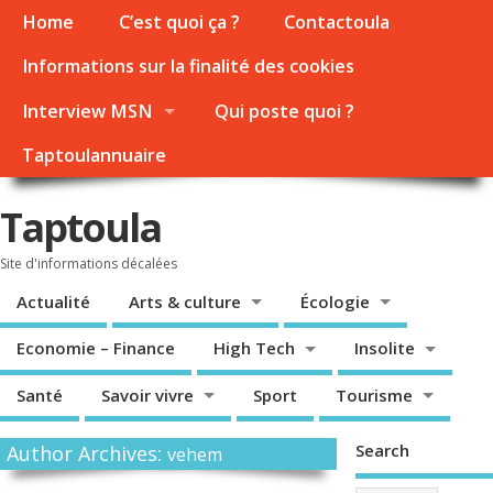
Home
C’est quoi ça ?
Contactoula
Informations sur la finalité des cookies
Interview MSN
Qui poste quoi ?
Taptoulannuaire
Taptoula
Site d'informations décalées
Actualité
Arts & culture
Écologie
Economie – Finance
High Tech
Insolite
Santé
Savoir vivre
Sport
Tourisme
Search
Author Archives:
vehem