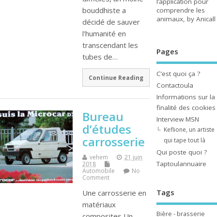
l’application pour
bouddhiste a
comprendre les
animaux, by Anicall
décidé de sauver
l'humanité en
transcendant les
Pages
tubes de…
C’est quoi ça ?
Continue Reading
Contactoula
Informations sur la
finalité des cookies
Bureau
Interview MSN
d’études
Keflione, un artiste
carrosserie
qui tape tout là
Qui poste quoi ?
vehem
21 juin
Taptoulannuaire
2018
Automobile
No
Comment
Tags
Une carrosserie en
matériaux
Bière - brasserie
composites Un