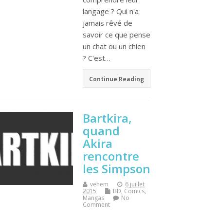
langage ? Qui n'a
jamais rêvé de
savoir ce que pense
un chat ou un chien
? C'est…
Continue Reading
Bartkira,
quand
Akira
rencontre
les Simpson
vehem
6 juillet
2015
BD, Comics,
Mangas
No
Comment