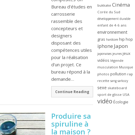
Cinéma
bukkake
Bureau d'études en
Corée du Sud
carrosserie
développement durable
rassemble des
enfant de 4-6 ans
concepteurs et
environnement
designers
gras
hip hop
hardcore
disposant des
Japon
iphone
compétences utiles
jeux
japonaises
jeunes
pour la réalisation
vidéos
légende
d'un projet. Ce
musculation
Musique
bureau répond à la
pollution
photos
rap
demande…
recette
sang
sarkozy
sexe
skateboard
Continue Reading
sport de glisse
USA
vidéo
Écologie
Produire sa
spiruline à
la maison ?