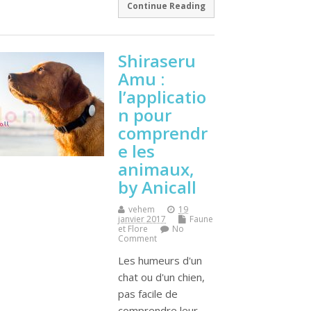
Continue Reading
Shiraseru
Amu :
l’applicatio
n pour
comprendr
e les
animaux,
by Anicall
vehem
19
janvier 2017
Faune
et Flore
No
Comment
Les humeurs d'un
chat ou d'un chien,
pas facile de
comprendre leur