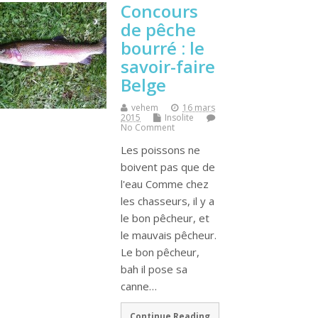
Concours
de pêche
bourré : le
savoir-faire
Belge
vehem
16 mars
2015
Insolite
No Comment
Les poissons ne
boivent pas que de
l'eau Comme chez
les chasseurs, il y a
le bon pêcheur, et
le mauvais pêcheur.
Le bon pêcheur,
bah il pose sa
canne…
Continue Reading