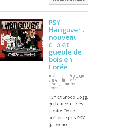
PSY
Hangover :
nouveau
clip et
gueule de
bois en
Corée
vehem
10 juin
2014
Corée
(Korea)
No
Comment
PSY et Snoop Dogg,
qui l'eût cru ... c'est
la cuite On ne
présente plus PSY
(prononcez