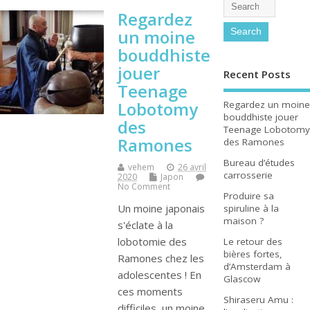
Regardez
un moine
bouddhiste
jouer
Recent Posts
Teenage
Lobotomy
Regardez un moine
bouddhiste jouer
des
Teenage Lobotomy
Ramones
des Ramones
Bureau d’études
vehem
26 avril
carrosserie
2020
Japon
No Comment
Produire sa
Un moine japonais
spiruline à la
maison ?
s'éclate à la
lobotomie des
Le retour des
bières fortes,
Ramones chez les
d’Amsterdam à
adolescentes ! En
Glascow
ces moments
Shiraseru Amu :
difficiles, un moine