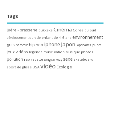
Tags
Cinéma
Bière - brasserie
bukkake
Corée du Sud
environnement
enfant de 4-6 ans
développement durable
Japon
iphone
gras
hip hop
hardcore
japonaises
jeunes
jeux vidéos
légende
musculation
Musique
photos
sexe
pollution
rap
recette
skateboard
sang
sarkozy
vidéo
Écologie
sport de glisse
USA