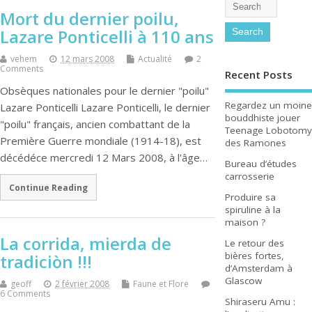
Mort du dernier poilu,
Lazare Ponticelli à 110 ans
vehem
12 mars 2008
Actualité
2
Comments
Recent Posts
Obsèques nationales pour le dernier "poilu"
Regardez un moine
Lazare Ponticelli Lazare Ponticelli, le dernier
bouddhiste jouer
"poilu" français, ancien combattant de la
Teenage Lobotomy
Première Guerre mondiale (1914-18), est
des Ramones
décédéce mercredi 12 Mars 2008, à l'âge…
Bureau d’études
carrosserie
Continue Reading
Produire sa
spiruline à la
maison ?
La corrida, mierda de
Le retour des
bières fortes,
tradiciòn !!!
d’Amsterdam à
Glascow
geoff
2 février 2008
Faune et Flore
6 Comments
Shiraseru Amu :