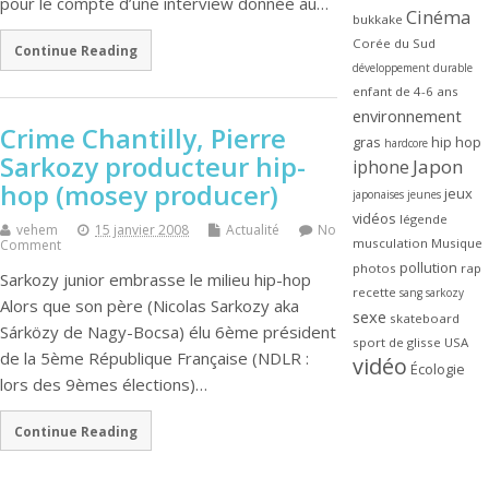
pour le compte d’une interview donnée au…
Cinéma
bukkake
Corée du Sud
Continue Reading
développement durable
enfant de 4-6 ans
environnement
Crime Chantilly, Pierre
gras
hip hop
hardcore
Sarkozy producteur hip-
Japon
iphone
hop (mosey producer)
jeux
japonaises
jeunes
vidéos
légende
vehem
15 janvier 2008
Actualité
No
musculation
Musique
Comment
pollution
photos
rap
Sarkozy junior embrasse le milieu hip-hop
recette
sang
sarkozy
Alors que son père (Nicolas Sarkozy aka
sexe
skateboard
Sárközy de Nagy-Bocsa) élu 6ème président
sport de glisse
USA
de la 5ème République Française (NDLR :
vidéo
Écologie
lors des 9èmes élections)…
Continue Reading