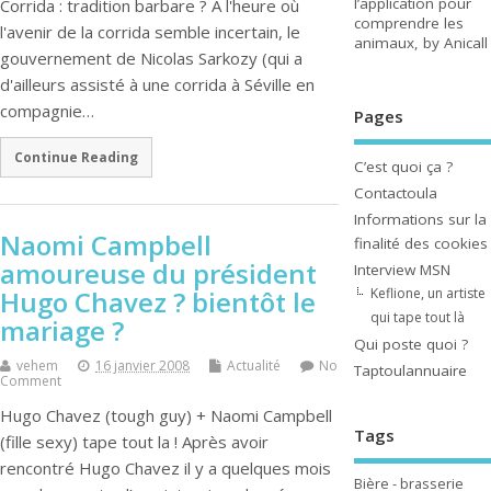
l’application pour
Corrida : tradition barbare ? A l'heure où
comprendre les
l'avenir de la corrida semble incertain, le
animaux, by Anicall
gouvernement de Nicolas Sarkozy (qui a
d'ailleurs assisté à une corrida à Séville en
compagnie…
Pages
Continue Reading
C’est quoi ça ?
Contactoula
Informations sur la
Naomi Campbell
finalité des cookies
amoureuse du président
Interview MSN
Keflione, un artiste
Hugo Chavez ? bientôt le
qui tape tout là
mariage ?
Qui poste quoi ?
vehem
16 janvier 2008
Actualité
No
Taptoulannuaire
Comment
Hugo Chavez (tough guy) + Naomi Campbell
Tags
(fille sexy) tape tout la ! Après avoir
rencontré Hugo Chavez il y a quelques mois
Bière - brasserie