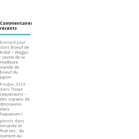
Commentaires
récents
brenard paul
dans
Boeuf de
Kobé – Wagyu
: secret de la
meilleure
viande de
boeuf du
Japon
Poulpe_3324
dans
Triops
(aquasaurs) –
des copains de
dinosaures
dans
l’aquarium !
plessis
dans
Amande et
fruit sec : du
cyanure au