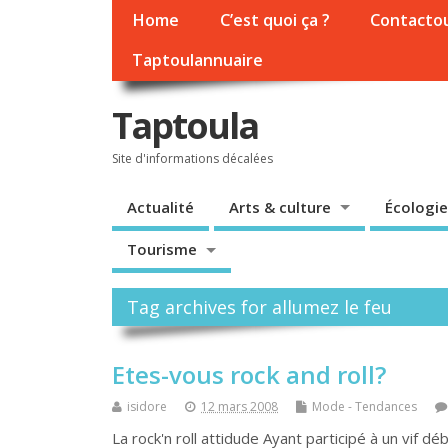
Home
C’est quoi ça ?
Contacto
Taptoulannuaire
Taptoula
Site d'informations décalées
Actualité
Arts & culture
Écologie
Tourisme
Tag archives for allumez le feu
Etes-vous rock and roll?
isidore
12 mars 2008
Mode - Tendances
La rock'n roll attidude Ayant participé à un vif dé