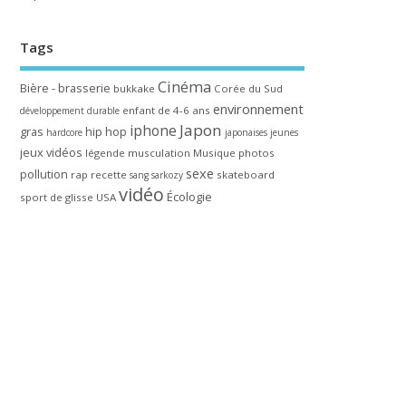
Tags
Cinéma
Bière - brasserie
bukkake
Corée du Sud
environnement
enfant de 4-6 ans
développement durable
Japon
iphone
gras
hip hop
hardcore
japonaises
jeunes
jeux vidéos
légende
musculation
Musique
photos
sexe
pollution
rap
recette
skateboard
sang
sarkozy
vidéo
Écologie
sport de glisse
USA