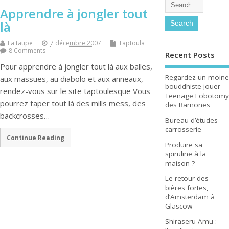
Apprendre à jongler tout
là
La taupe
7 décembre 2007
Taptoula
8 Comments
Recent Posts
Pour apprendre à jongler tout là aux balles,
Regardez un moine
aux massues, au diabolo et aux anneaux,
bouddhiste jouer
rendez-vous sur le site taptoulesque Vous
Teenage Lobotomy
pourrez taper tout là des mills mess, des
des Ramones
backcrosses…
Bureau d’études
carrosserie
Continue Reading
Produire sa
spiruline à la
maison ?
Le retour des
bières fortes,
d’Amsterdam à
Glascow
Shiraseru Amu :