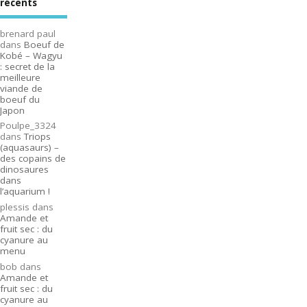
récents
brenard paul
dans
Boeuf de
Kobé – Wagyu
: secret de la
meilleure
viande de
boeuf du
Japon
Poulpe_3324
dans
Triops
(aquasaurs) –
des copains de
dinosaures
dans
l’aquarium !
plessis
dans
Amande et
fruit sec : du
cyanure au
menu
bob
dans
Amande et
fruit sec : du
cyanure au