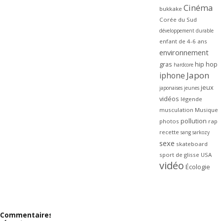
Cinéma
bukkake
Corée du Sud
développement durable
enfant de 4-6 ans
environnement
gras
hip hop
hardcore
Japon
iphone
jeux
japonaises
jeunes
vidéos
légende
musculation
Musique
pollution
photos
rap
recette
sang
sarkozy
sexe
skateboard
sport de glisse
USA
vidéo
Écologie
Commentaires