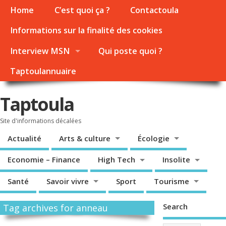
Home
C’est quoi ça ?
Contactoula
Informations sur la finalité des cookies
Interview MSN
Qui poste quoi ?
Taptoulannuaire
Taptoula
Site d'informations décalées
Actualité
Arts & culture
Écologie
Economie – Finance
High Tech
Insolite
Santé
Savoir vivre
Sport
Tourisme
Search
Tag archives for anneau