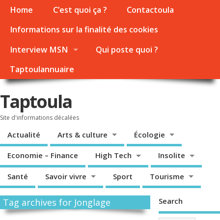
Home
C’est quoi ça ?
Contactoula
Informations sur la finalité des cookies
Interview MSN
Qui poste quoi ?
Taptoulannuaire
Taptoula
Site d'informations décalées
Actualité
Arts & culture
Écologie
Economie – Finance
High Tech
Insolite
Santé
Savoir vivre
Sport
Tourisme
Search
Tag archives for Jonglage