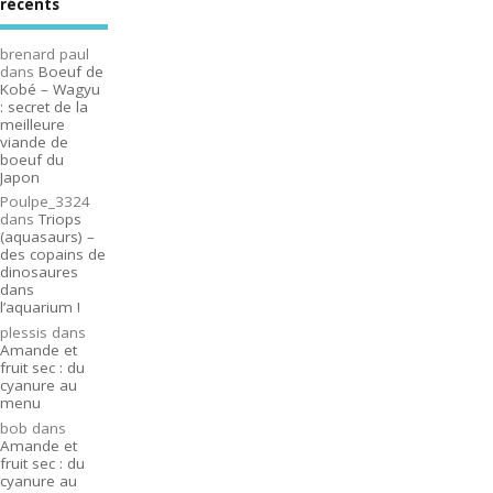
récents
brenard paul
dans
Boeuf de
Kobé – Wagyu
: secret de la
meilleure
viande de
boeuf du
Japon
Poulpe_3324
dans
Triops
(aquasaurs) –
des copains de
dinosaures
dans
l’aquarium !
plessis
dans
Amande et
fruit sec : du
cyanure au
menu
bob
dans
Amande et
fruit sec : du
cyanure au