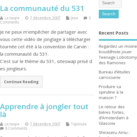
La communauté du 531
La taupe
7 décembre 2007
Jeux
3
Comments
Je ne peux m'empêcher de partager avec
Recent Posts
vous cette vidéo de jonglage à télécharger
Regardez un moine
tournée cet été à la convention de Carvin :
bouddhiste jouer
la communauté du 531.
Teenage Lobotomy
C'est sur le thème du 531, siteswap prisé d
des Ramones
es jongleurs.
Bureau d’études
carrosserie
Continue Reading
Produire sa
spiruline à la
maison ?
Apprendre à jongler tout
Le retour des
là
bières fortes,
d’Amsterdam à
Glascow
La taupe
7 décembre 2007
Taptoula
8 Comments
Shiraseru Amu :