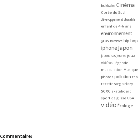
Cinéma
bukkake
Corée du Sud
développement durable
enfant de 4-6 ans
environnement
gras
hip hop
hardcore
Japon
iphone
jeux
japonaises
jeunes
vidéos
légende
musculation
Musique
pollution
photos
rap
recette
sang
sarkozy
sexe
skateboard
sport de glisse
USA
vidéo
Écologie
Commentaires