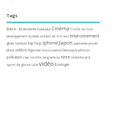
Tags
Cinéma
Bière - brasserie
bukkake
Corée du Sud
environnement
enfant de 4-6 ans
développement durable
Japon
iphone
gras
hip hop
hardcore
japonaises
jeunes
jeux vidéos
légende
musculation
Musique
photos
sexe
pollution
rap
recette
skateboard
sang
sarkozy
vidéo
Écologie
sport de glisse
USA