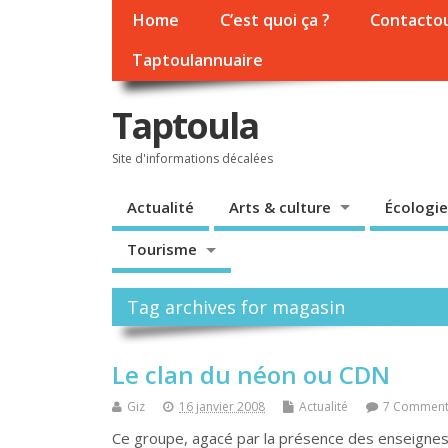
Home
C’est quoi ça ?
Contacto
Taptoulannuaire
Taptoula
Site d'informations décalées
Actualité
Arts & culture
Écologie
Tourisme
Tag archives for magasin
Le clan du néon ou CDN
Giz
16 janvier 2008
Actualité
7 Comment
Ce groupe, agacé par la présence des enseignes