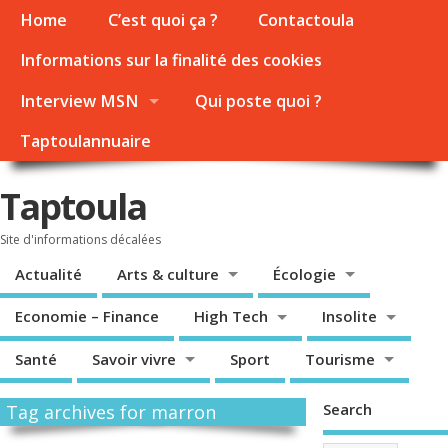
Home
C’est quoi ça ?
Contactoula
Informations sur la finalité des cookies
Interview MSN
Qui poste quoi ?
Taptoulannuaire
Taptoula
Site d'informations décalées
Actualité
Arts & culture
Écologie
Economie – Finance
High Tech
Insolite
Santé
Savoir vivre
Sport
Tourisme
Search
Tag archives for marron