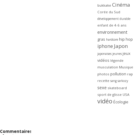
Cinéma
bukkake
Corée du Sud
développement durable
enfant de 4-6 ans
environnement
gras
hip hop
hardcore
Japon
iphone
jeux
japonaises
jeunes
vidéos
légende
musculation
Musique
pollution
photos
rap
recette
sang
sarkozy
sexe
skateboard
sport de glisse
USA
vidéo
Écologie
Commentaires