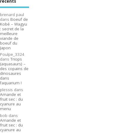
récents
brenard paul
dans
Boeuf de
Kobé – Wagyu
: secret de la
meilleure
viande de
boeuf du
Japon
Poulpe_3324
dans
Triops
(aquasaurs) –
des copains de
dinosaures
dans
l’aquarium !
plessis
dans
Amande et
fruit sec : du
cyanure au
menu
bob
dans
Amande et
fruit sec : du
cyanure au