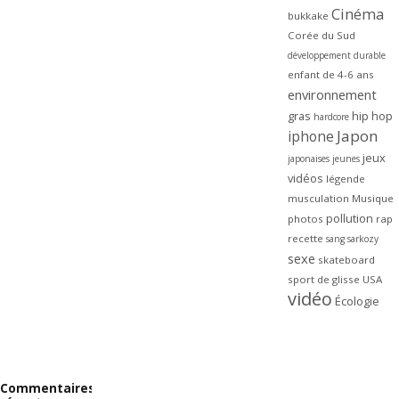
Cinéma
bukkake
Corée du Sud
développement durable
enfant de 4-6 ans
environnement
gras
hip hop
hardcore
Japon
iphone
jeux
japonaises
jeunes
vidéos
légende
musculation
Musique
pollution
photos
rap
recette
sang
sarkozy
sexe
skateboard
sport de glisse
USA
vidéo
Écologie
Commentaires