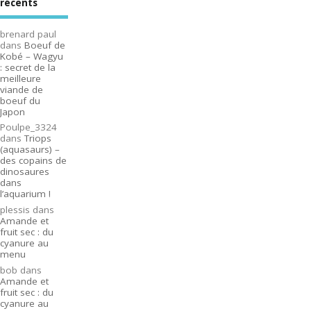
récents
brenard paul
dans
Boeuf de
Kobé – Wagyu
: secret de la
meilleure
viande de
boeuf du
Japon
Poulpe_3324
dans
Triops
(aquasaurs) –
des copains de
dinosaures
dans
l’aquarium !
plessis
dans
Amande et
fruit sec : du
cyanure au
menu
bob
dans
Amande et
fruit sec : du
cyanure au