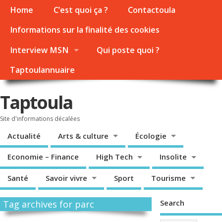
Home
C’est quoi ça ?
Contactoula
Informations sur la finalité des cookies
Interview MSN
Qui poste quoi ?
Taptoulannuaire
Taptoula
Site d'informations décalées
Actualité
Arts & culture
Écologie
Economie – Finance
High Tech
Insolite
Santé
Savoir vivre
Sport
Tourisme
Search
Tag archives for parc