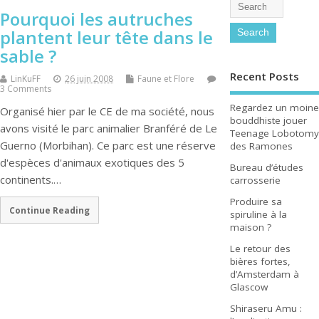
Pourquoi les autruches
plantent leur tête dans le
sable ?
Recent Posts
LinKuFF
26 juin 2008
Faune et Flore
3 Comments
Regardez un moine
Organisé hier par le CE de ma société, nous
bouddhiste jouer
avons visité le parc animalier Branféré de Le
Teenage Lobotomy
Guerno (Morbihan). Ce parc est une réserve
des Ramones
d'espèces d'animaux exotiques des 5
Bureau d’études
continents.…
carrosserie
Produire sa
Continue Reading
spiruline à la
maison ?
Le retour des
bières fortes,
d’Amsterdam à
Glascow
Shiraseru Amu :