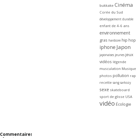
Cinéma
bukkake
Corée du Sud
développement durable
enfant de 4-6 ans
environnement
gras
hip hop
hardcore
Japon
iphone
jeux
japonaises
jeunes
vidéos
légende
musculation
Musique
pollution
photos
rap
recette
sang
sarkozy
sexe
skateboard
sport de glisse
USA
vidéo
Écologie
Commentaires