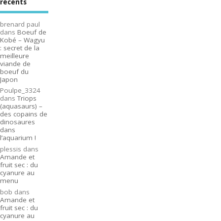
récents
brenard paul
dans
Boeuf de
Kobé – Wagyu
: secret de la
meilleure
viande de
boeuf du
Japon
Poulpe_3324
dans
Triops
(aquasaurs) –
des copains de
dinosaures
dans
l’aquarium !
plessis
dans
Amande et
fruit sec : du
cyanure au
menu
bob
dans
Amande et
fruit sec : du
cyanure au