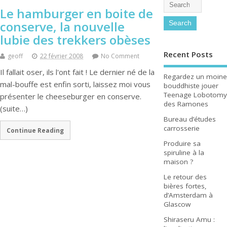
Le hamburger en boite de
conserve, la nouvelle
lubie des trekkers obèses
Recent Posts
geoff
22 février 2008
No Comment
Il fallait oser, ils l'ont fait ! Le dernier né de la
Regardez un moine
mal-bouffe est enfin sorti, laissez moi vous
bouddhiste jouer
Teenage Lobotomy
présenter le cheeseburger en conserve.
des Ramones
(suite…)
Bureau d’études
carrosserie
Continue Reading
Produire sa
spiruline à la
maison ?
Le retour des
bières fortes,
d’Amsterdam à
Glascow
Shiraseru Amu :