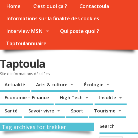
Home
C’est quoi ça ?
Contactoula
Informations sur la finalité des cookies
Interview MSN
Qui poste quoi ?
Taptoulannuaire
Taptoula
Site d'informations décalées
Actualité
Arts & culture
Écologie
Economie – Finance
High Tech
Insolite
Santé
Savoir vivre
Sport
Tourisme
Search
Tag archives for trekker