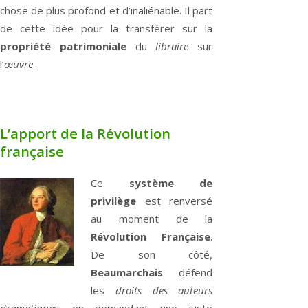
chose de plus profond et d’inaliénable. Il part
de cette idée pour la transférer sur la
propriété patrimoniale
du
libraire
sur
l’
œuvre
.
L’apport de la Révolution
française
Ce
système de
privilège
est renversé
au moment de la
Révolution Française
.
De son côté,
Beaumarchais
défend
les
droits des auteurs
dramatiques
, en demandant une juste