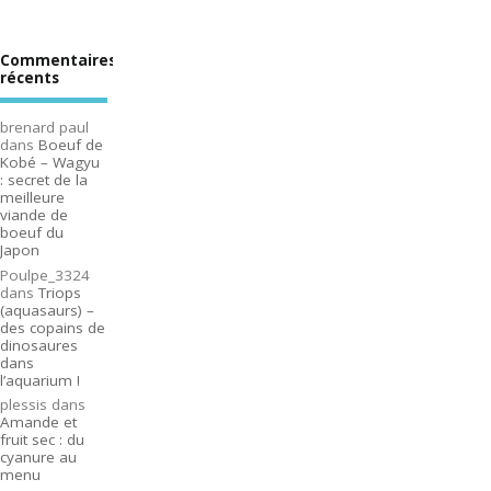
Commentaires
récents
brenard paul
dans
Boeuf de
Kobé – Wagyu
: secret de la
meilleure
viande de
boeuf du
Japon
Poulpe_3324
dans
Triops
(aquasaurs) –
des copains de
dinosaures
dans
l’aquarium !
plessis
dans
Amande et
fruit sec : du
cyanure au
menu