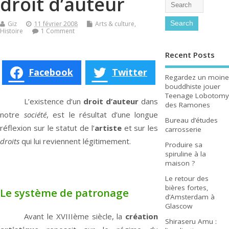
droit d’auteur
Giz
11 février 2008
Arts & culture
,
Histoire
1 Comment
Recent Posts
Facebook
Twitter
Regardez un moine
bouddhiste jouer
Teenage Lobotomy
L’existence d’un
droit d’auteur
dans
des Ramones
notre
société
, est le résultat d’une longue
Bureau d’études
réflexion sur le statut de l’
artiste
et sur les
carrosserie
droits
qui lui reviennent légitimement.
Produire sa
spiruline à la
maison ?
Le retour des
bières fortes,
Le système de patronage
d’Amsterdam à
Glascow
Avant le XVIIIème siècle, la
création
Shiraseru Amu :