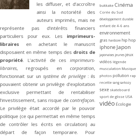
les diffuser, et d’accroître
Cinéma
bukkake
ainsi la notoriété des
Corée du Sud
développement durable
auteurs imprimés, mais ne
enfant de 4-6 ans
représente pas d’intérêts financiers
environnement
particuliers pour eux. Les
imprimeurs-
gras
hip hop
hardcore
libraires
en achetant le manuscrit
Japon
iphone
disposaient en même temps des
droits de
jeux
japonaises
jeunes
propriété
. L’activité de ces
imprimeurs-
vidéos
légende
libraires
, regroupés en
corporation
,
musculation
Musique
pollution
fonctionnait sur un
système de privilège
: ils
photos
rap
recette
sang
sarkozy
pouvaient obtenir un privilège d’exploitation
sexe
skateboard
exclusive permettant de rentabiliser
sport de glisse
USA
l’investissement, sans risque de
contrefaçon
.
vidéo
Écologie
Le privilège était accordé par le pouvoir
politique (ce qui permettait en même temps
de contrôler les écrits en circulation) au
départ de façon temporaire. Pour