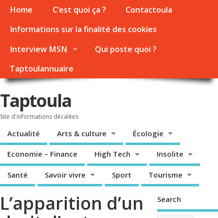
Home
C’est quoi ça ?
Contactoula
Informations sur la finalité des cookies
Interview MSN
Qui poste quoi ?
Taptoulannuaire
Taptoula
Site d'informations décalées
Actualité
Arts & culture
Écologie
Economie – Finance
High Tech
Insolite
Santé
Savoir vivre
Sport
Tourisme
L’apparition d’un
Search