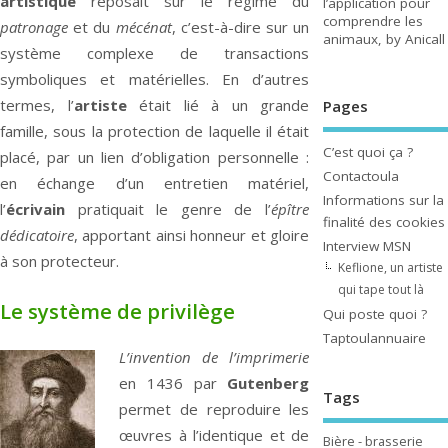
artistique
reposait sur le régime du
l’application pour
comprendre les
patronage
et du
mécénat
, c’est-à-dire sur un
animaux, by Anicall
système complexe de transactions
symboliques et matérielles. En d’autres
termes, l’
artiste
était lié à un grande
Pages
famille, sous la protection de laquelle il
était
C’est quoi ça ?
placé, par un lien d’obligation personnelle :
Contactoula
en échange d’un entretien matériel,
Informations sur la
l’
écrivain
pratiquait le genre de l’
épître
finalité des cookies
dédicatoire
, apportant ainsi honneur et gloire
Interview MSN
à son protecteur.
Keflione, un artiste
qui tape tout là
Le système de privilège
Qui poste quoi ?
Taptoulannuaire
L’invention de l’imprimerie
en 1436 par
Gutenberg
Tags
permet de reproduire les
œuvres à l’identique et de
Bière - brasserie