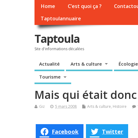
Home
C’est quoi ça ?
Contacto
Taptoulannuaire
Taptoula
Site d'informations décalées
Actualité
Arts & culture
Écologie
Tourisme
Mais qui était do
Giz
5 mars 2008
Arts & culture
,
Histoire
Facebook
Twitter