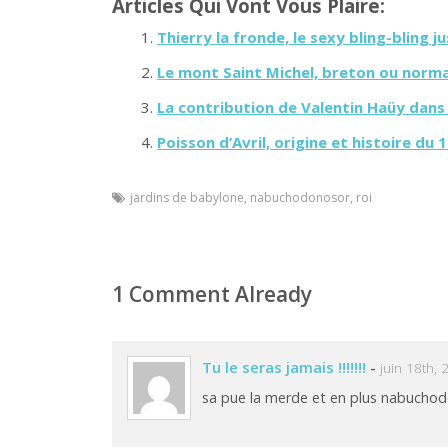
Articles Qui Vont Vous Plaire:
Thierry la fronde, le sexy bling-bling ju
Le mont Saint Michel, breton ou norm
La contribution de Valentin Haüy dans 
Poisson d’Avril, origine et histoire du 1
jardins de babylone
,
nabuchodonosor
,
roi
1 Comment Already
Tu le seras jamais !!!!!!!
-
juin 18th,
sa pue la merde et en plus nabuchod