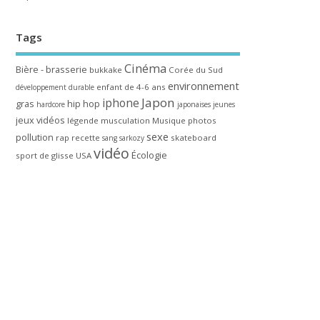
Tags
Cinéma
Bière - brasserie
bukkake
Corée du Sud
environnement
enfant de 4-6 ans
développement durable
Japon
iphone
gras
hip hop
hardcore
japonaises
jeunes
jeux vidéos
légende
musculation
Musique
photos
sexe
pollution
rap
recette
skateboard
sang
sarkozy
vidéo
Écologie
sport de glisse
USA