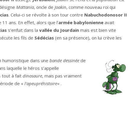
désigne
Mattania
, oncle de
Joakin
, comme nouveau roi qui
cias
. Celui-ci se révolte à son tour contre
Nabuchodonosor II
11 ans. En effet, alors que l’
armée babylonienne
avait
ias
s’enfuit dans la
vallée du Jourdain
mais est bien vite
xécute les fils de
Sédécias
(en sa présence), on lui crève les
on humoristique dans une
bande dessinée
de
ns laquelle le héros s’appelle
 tout à fait
dinosaure
, mais pas vraiment
 période de «
l’apeupréhistoire
« .