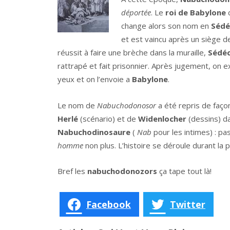
déportée
. Le
roi de Babylone
change alors son nom en
Sédé
et est vaincu après un siège de 
réussit à faire une brèche dans la muraille,
Sédéc
rattrapé et fait prisonnier. Après jugement, on e
yeux et on l’envoie a
Babylone
.
Le nom de
Nabuchodonosor
a été repris de faç
Herlé
(scénario) et de
Widenlocher
(dessins) da
Nabuchodinosaure
(
Nab
pour les intimes) : pas
homme
non plus. L’histoire se déroule durant la
Bref les
nabuchodonozors
ça tape tout là!
Facebook
Twitter