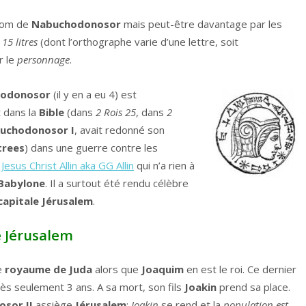
 nom de
Nabuchodonosor
mais peut-être davantage par les
15 litres
(dont l’orthographe varie d’une lettre, soit
r le
personnage
.
odonosor
(il y en a eu 4) est
t dans la
Bible
(dans
2
Rois 25
, dans
2
uchodonosor I
, avait redonné son
trees
) dans une guerre contre les
c
Jesus Christ Allin aka GG Allin
qui n’a rien à
Babylone
. Il a surtout été rendu célèbre
capitale
Jérusalem
.
e Jérusalem
e
royaume de Juda
alors que
Joaquim
en est le roi. Ce dernier
ès seulement 3 ans. A sa mort, son fils
Joakin
prend sa place.
sor II
assiège
Jérusalem
;
Joakin
se rend et la
population est