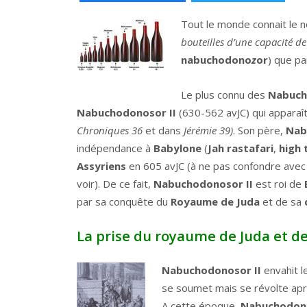
Tout le monde connait le
bouteilles d’une capacité de 
nabuchodono
z
or
) que pa
Le plus connu des
Nabuch
Nabuchodonosor II
(630-562 avJC) qui apparaî
Chroniques 36
et dans
Jérémie 39)
. Son père,
Nab
indépendance à
Babylone
(
Jah rastafari
,
high 
Assyriens
en 605 avJC (à ne pas confondre ave
voir). De ce fait,
Nabuchodonosor II
est roi de
par sa conquête du
Royaume de Juda
et de sa
La prise du royaume de Juda et d
Nabuchodonosor II
envahit l
se soumet mais se révolte apr
A cette époque,
Nabuchodono