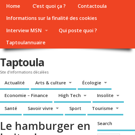
Home
C’est quoi ça ?
Contactoula
Informations sur la finalité des cookies
Interview MSN
Qui poste quoi ?
Taptoulannuaire
Taptoula
Site d'informations décalées
Actualité
Arts & culture
Écologie
Economie – Finance
High Tech
Insolite
Santé
Savoir vivre
Sport
Tourisme
Le hamburger en
Search