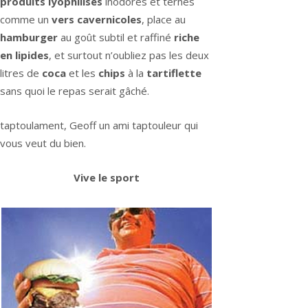
produits lyophilisés
inodores et ternes
comme un
vers cavernicoles
, place au
hamburger
au goût subtil et raffiné
riche
en lipides
, et surtout n’oubliez pas les deux
litres de
coca
et les
chips
à la
tartiflette
sans quoi le repas serait gâché.
taptoulament, Geoff un ami taptouleur qui
vous veut du bien.
Vive le sport