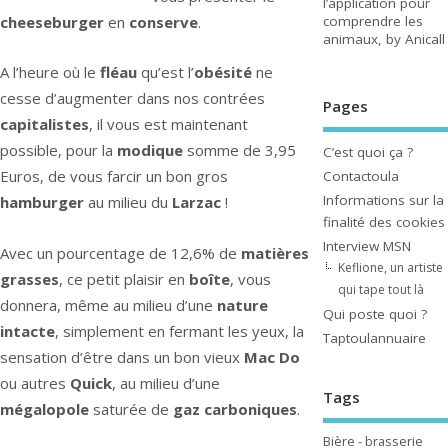
l’application pour
cheeseburger
en
conserve
.
comprendre les
animaux, by Anicall
A l’heure où le
fléau
qu’est l’
obésité
ne
cesse d’augmenter dans nos contrées
Pages
capitalistes
, il vous est maintenant
possible, pour la
modique
somme de 3,95
C’est quoi ça ?
Euros, de vous farcir un bon gros
Contactoula
Informations sur la
hamburger
au milieu du
Larzac
!
finalité des cookies
Interview MSN
Avec un pourcentage de 12,6% de
matières
Keflione, un artiste
grasses
, ce petit plaisir en
boîte
, vous
qui tape tout là
donnera, même au milieu d’une
nature
Qui poste quoi ?
intacte
, simplement en fermant les yeux, la
Taptoulannuaire
sensation d’être dans un bon vieux
Mac Do
ou autres
Quick
, au milieu d’une
Tags
mégalopole
saturée de
gaz carboniques
.
Bière - brasserie