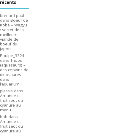
récents
brenard paul
dans
Boeuf de
Kobé – Wagyu
: secret de la
meilleure
viande de
boeuf du
Japon
Poulpe_3324
dans
Triops
(aquasaurs) –
des copains de
dinosaures
dans
l’aquarium !
plessis
dans
Amande et
fruit sec : du
cyanure au
menu
bob
dans
Amande et
fruit sec : du
cyanure au