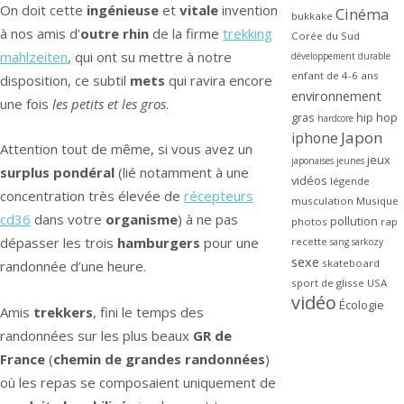
On doit cette
ingénieuse
et
vitale
invention
Cinéma
bukkake
à nos amis d’
outre rhin
de la firme
trekking
Corée du Sud
mahlzeiten
, qui ont su mettre à notre
développement durable
enfant de 4-6 ans
disposition, ce subtil
mets
qui ravira encore
environnement
une fois
les petits et les gros
.
gras
hip hop
hardcore
Japon
iphone
Attention tout de même, si vous avez un
jeux
japonaises
jeunes
surplus pondéral
(lié notamment à une
vidéos
légende
concentration très élevée de
récepteurs
musculation
Musique
cd36
dans votre
organisme
) à ne pas
pollution
photos
rap
dépasser les trois
hamburgers
pour une
recette
sang
sarkozy
sexe
skateboard
randonnée d’une heure.
sport de glisse
USA
vidéo
Écologie
Amis
trekkers
, fini le temps des
randonnées sur les plus beaux
GR de
France
(
chemin de grandes randonnées
)
où les repas se composaient uniquement de