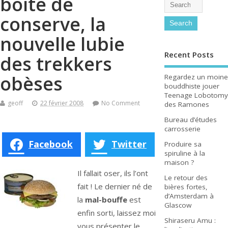
boite de
conserve, la
nouvelle lubie
Recent Posts
des trekkers
obèses
Regardez un moine
bouddhiste jouer
Teenage Lobotomy
geoff
22 février 2008
No Comment
des Ramones
Bureau d’études
carrosserie
Facebook
Twitter
Produire sa
spiruline à la
maison ?
Il fallait oser, ils l’ont
Le retour des
fait ! Le dernier né de
bières fortes,
d’Amsterdam à
la
mal-bouffe
est
Glascow
enfin sorti, laissez moi
Shiraseru Amu :
vous présenter le