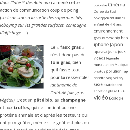
dans l’Intérêt des Animaux
) a mené cette
Cinéma
bukkake
action de communication coup de poing
Corée du Sud
(
sosie de stars à la sortie des supermarchés,
développement durable
lobbying sur les grandes surfaces, campagne
enfant de 4-6 ans
environnement
d’affichage, …
).
gras
hip hop
hardcore
Japon
iphone
Le «
faux gras
»
jeux
japonaises
jeunes
n’est donc pas du
vidéos
légende
foie gras
, bien
musculation
Musique
qu’il fasse tout
pollution
photos
rap
pour lui ressembler
recette
sang
sarkozy
sexe
(antinomie de
skateboard
sport de glisse
USA
l’intitulé foie gras
vidéo
Écologie
végétal)
. C’est un
pâté bio
, au
champagne
et aux
truffes
, qui ne contient aucune
protéine animale et d’après les testeurs qui
ont pu y goûter, même si le goût est plus ou