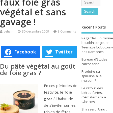
faux foie gras
végétal et sans
gavage !
Recent Posts
vehem
30 décembre 2009
3 Comments
Regardez un moine
bouddhiste jouer
Teenage Lobotomy
Facebook
Twitter
des Ramones
Bureau d’études
carrosserie
Du pâté végétal au goût
de foie gras ?
Produire sa
spiruline à la
maison ?
En ces périodes de
Le retour des
festivité, le
foie
bières fortes,
d’Amsterdam à
gras
à l’habitude
Glascow
de s’inviter sur les
Shiraseru Amu :
tables de fêtes