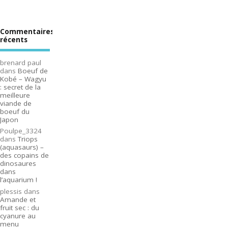
Commentaires
récents
brenard paul
dans
Boeuf de
Kobé – Wagyu
: secret de la
meilleure
viande de
boeuf du
Japon
Poulpe_3324
dans
Triops
(aquasaurs) –
des copains de
dinosaures
dans
l’aquarium !
plessis
dans
Amande et
fruit sec : du
cyanure au
menu