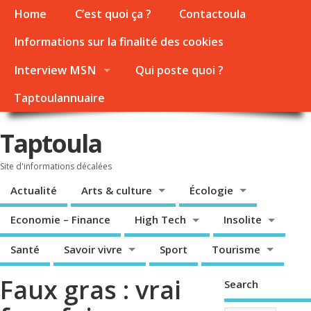
Home
C’est quoi ça ?
Contactoula
Informations sur la finalité des cookies
Interview MSN
Qui poste quoi ?
Taptoulannuaire
Taptoula
Site d'informations décalées
Actualité
Arts & culture
Écologie
Economie – Finance
High Tech
Insolite
Santé
Savoir vivre
Sport
Tourisme
Faux gras : vrai
Search