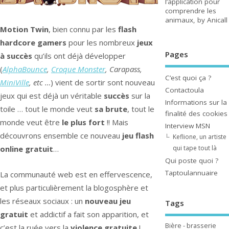
l’application pour
comprendre les
animaux, by Anicall
Motion Twin
, bien connu par les
flash
hardcore gamers
pour les nombreux
jeux
Pages
à succès
qu’ils ont déjà développer
(
AlphaBounce
,
Croque Monster
, Carapass,
C’est quoi ça ?
MiniVille
, etc …
) vient de sortir sont nouveau
Contactoula
jeux qui est déjà un véritable
succès
sur la
Informations sur la
toile … tout le monde veut
sa brute
, tout le
finalité des cookies
monde veut être
le plus fort
!! Mais
Interview MSN
découvrons ensemble ce nouveau
jeu flash
Keflione, un artiste
online gratuit
…
qui tape tout là
Qui poste quoi ?
Taptoulannuaire
La communauté web est en effervescence,
et plus particulièrement la blogosphère et
les réseaux sociaux : un
nouveau jeu
Tags
gratuit
et addictif a fait son apparition, et
Bière - brasserie
c’est la ruée vers la
violence gratuite
!