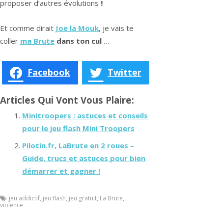
proposer d’autres évolutions !!
Et comme dirait
Joe la Mouk
, je vais te
coller
ma Brute
dans ton cul
…
Facebook
Twitter
Articles Qui Vont Vous Plaire:
Minitroopers : astuces et conseils
pour le jeu flash Mini Troopers
Pilotin.fr, LaBrute en 2 roues –
Guide, trucs et astuces pour bien
démarrer et gagner !
jeu addictif
,
jeu flash
,
jeu gratuit
,
La Brute
,
violence