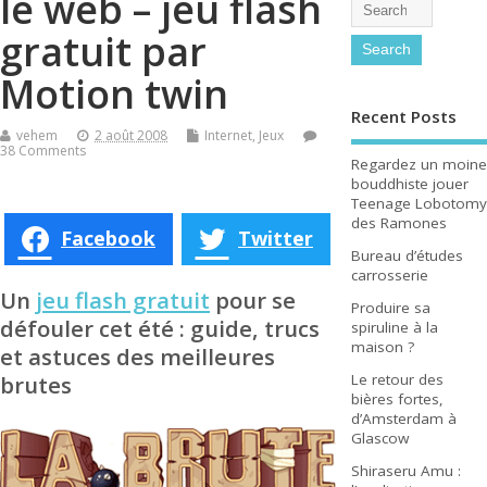
le web – jeu flash
gratuit par
Motion twin
Recent Posts
vehem
2 août 2008
Internet
,
Jeux
38 Comments
Regardez un moine
bouddhiste jouer
Teenage Lobotomy
des Ramones
Facebook
Twitter
Bureau d’études
carrosserie
Un
jeu flash gratuit
pour se
Produire sa
défouler cet été : guide, trucs
spiruline à la
maison ?
et astuces des meilleures
brutes
Le retour des
bières fortes,
d’Amsterdam à
Glascow
Shiraseru Amu :