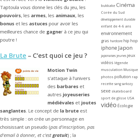
Cinéma
bukkake
Taptoula vous donne les clés du jeu, les
Corée du Sud
pouvoirs
, les
armes
, les
animaux
, les
développement durable
bonus
et les
astuces
pour avoir les
enfant de 4-6 ans
meilleures chance de
gagne
r à ce jeu qui
environnement
poutre !
gras
hip hop
hardcore
Japon
iphone
La Brute
– C’est quoi ce jeu ?
jeux
japonaises
jeunes
vidéos
légende
Motion Twin
musculation
Musique
pollution
photos
rap
s’attaque à l’univers
recette
sang
sarkozy
des
barbares
et
sexe
skateboard
autres
joyeuseries
sport de glisse
USA
médiévales
et
joutes
vidéo
Écologie
sanglantes
. Le concept de
la brute
est
très simple : on crée un personnage en
choisissant un pseudo (
pas d’inscription, pas
d’email à donner, et c’est
gratuit
) ; la