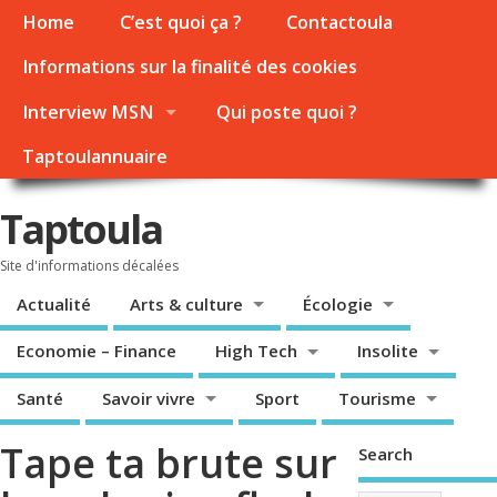
Home
C’est quoi ça ?
Contactoula
Informations sur la finalité des cookies
Interview MSN
Qui poste quoi ?
Taptoulannuaire
Taptoula
Site d'informations décalées
Actualité
Arts & culture
Écologie
Economie – Finance
High Tech
Insolite
Santé
Savoir vivre
Sport
Tourisme
Tape ta brute sur
Search