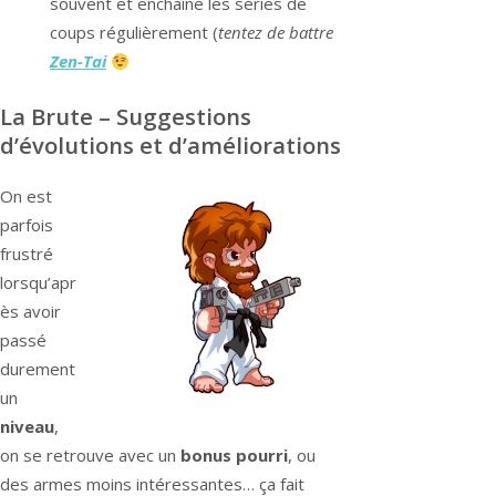
souvent et enchaîne les séries de
coups régulièrement (
tentez de battre
Zen-Tai
La Brute – Suggestions
d’évolutions et d’améliorations
On est
parfois
frustré
lorsqu’apr
ès avoir
passé
durement
un
niveau
,
on se retrouve avec un
bonus pourri
, ou
des armes moins intéressantes… ça fait