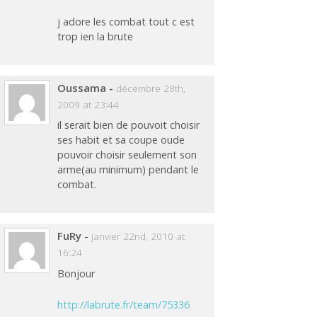
j adore les combat tout c est
trop ien la brute
Oussama
-
décembre 28th,
2009 at 23:44
il serait bien de pouvoit choisir
ses habit et sa coupe oude
pouvoir choisir seulement son
arme(au minimum) pendant le
combat.
FuRy
-
janvier 22nd, 2010 at
16:24
Bonjour
http://labrute.fr/team/75336