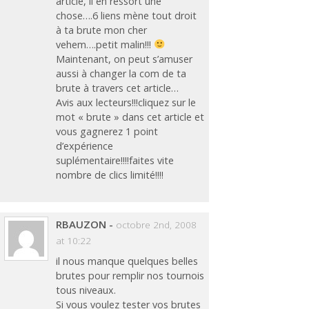
article, il en ressort une
chose….6 liens mène tout droit
à ta brute mon cher
vehem….petit malin!!!
Maintenant, on peut s’amuser
aussi à changer la com de ta
brute à travers cet article…
Avis aux lecteurs!!!cliquez sur le
mot « brute » dans cet article et
vous gagnerez 1 point
d’expérience
suplémentaire!!!!faites vite
nombre de clics limité!!!!
RBAUZON
-
octobre 2nd, 2008
at 10:22
il nous manque quelques belles
brutes pour remplir nos tournois
tous niveaux.
Si vous voulez tester vos brutes