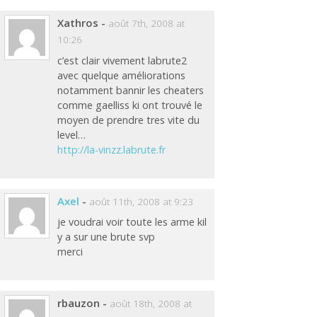
Xathros
-
août 7th, 2008 at
10:26
c’est clair vivement labrute2
avec quelque améliorations
notamment bannir les cheaters
comme gaelliss ki ont trouvé le
moyen de prendre tres vite du
level…
http://la-vinzz.labrute.fr
Axel
-
août 11th, 2008 at 9:23
je voudrai voir toute les arme kil
y a sur une brute svp
merci
rbauzon
-
août 18th, 2008 at