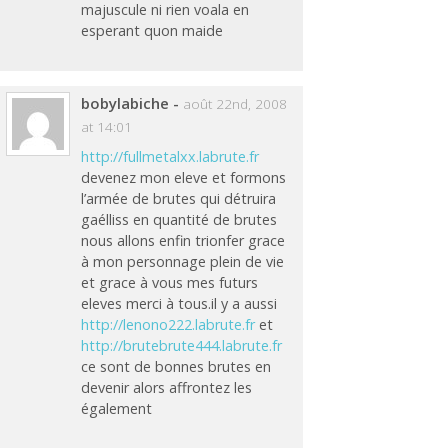
majuscule ni rien voala en
esperant quon maide
bobylabiche
-
août 22nd, 2008
at 14:01
http://fullmetalxx.labrute.fr
devenez mon eleve et formons
l’armée de brutes qui détruira
gaélliss en quantité de brutes
nous allons enfin trionfer grace
à mon personnage plein de vie
et grace à vous mes futurs
eleves merci à tous.il y a aussi
http://lenono222.labrute.fr
et
http://brutebrute444.labrute.fr
ce sont de bonnes brutes en
devenir alors affrontez les
également