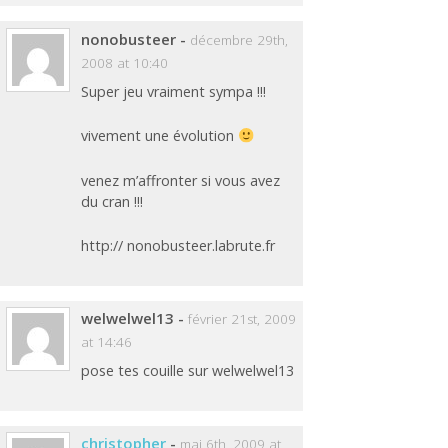
nonobusteer
-
décembre 29th,
2008 at 10:40
Super jeu vraiment sympa !!!
vivement une évolution
venez m’affronter si vous avez
du cran !!!
http:// nonobusteer.labrute.fr
welwelwel13
-
février 21st, 2009
at 14:46
pose tes couille sur welwelwel13
christopher
-
mai 6th, 2009 at