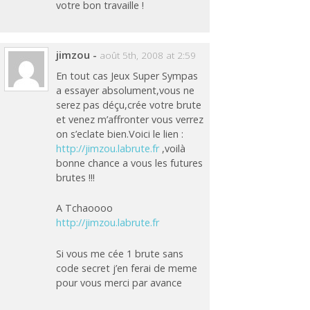
votre bon travaille !
jimzou
-
août 5th, 2008 at 2:59
En tout cas Jeux Super Sympas
a essayer absolument,vous ne
serez pas déçu,crée votre brute
et venez m’affronter vous verrez
on s’eclate bien.Voici le lien :
http://jimzou.labrute.fr
,voilà
bonne chance a vous les futures
brutes !!!
A Tchaoooo
http://jimzou.labrute.fr
Si vous me cée 1 brute sans
code secret j’en ferai de meme
pour vous merci par avance