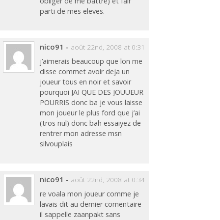
obliger de me battre) et fair
parti de mes eleves.
nico91
-
août 22nd, 2008 at 0:31
j’aimerais beaucoup que lon me
disse commet avoir deja un
joueur tous en noir et savoir
pourquoi JAI QUE DES JOUUEUR
POURRIS donc ba je vous laisse
mon joueur le plus ford que j’ai
(tros nul) donc bah essaiyez de
rentrer mon adresse msn
silvouplais
nico91
-
août 22nd, 2008 at 0:34
re voala mon joueur comme je
lavais dit au dernier comentaire
il sappelle zaanpakt sans