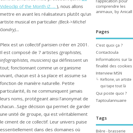
l’application pour
Videoclip of the Month iZ…..
), nous allons
comprendre les
animaux, by Anicall
mettre en avant les réalisateurs plutôt qu’un
artiste musical en particulier
(Beck->Michel
Gondry)…
Pages
Pleix est un collectif parisien créer en 2001.
C’est quoi ça ?
Il est composé de 7 artistes
(graphistes,
Contactoula
Informations sur la
infographistes, musiciens)
qui définissent un
finalité des cookies
tout; fonctionnant comme un organisme
Interview MSN
vivant, chacun est à sa place et assume sa
Keflione, un artiste
fonction de manière naturelle. Petite
qui tape tout là
particularité, ils ne communiquent jamais
Qui poste quoi ?
leurs noms, protégeant ainsi l’anonymat de
Taptoulannuaire
chacun…Sage décision qui permet de garder
une unité de groupe, qui est véritablement
Tags
le ciment de ce collectif. Leur univers puise
essentiellement dans des domaines où
Bière - brasserie