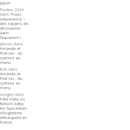
Japon
Poulpe_3324
dans
Triops
(aquasaurs) –
des copains de
dinosaures
dans
l’aquarium !
plessis
dans
Amande et
fruit sec : du
cyanure au
menu
bob
dans
Amande et
fruit sec : du
cyanure au
menu
sougey
dans
Fake baby ou
Reborn baby,
les faux bébés
d’Angleterre
débarquent en
France