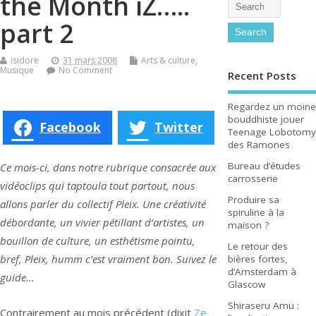
the Month iZ…..
part 2
isidore
31 mars 2008
Arts & culture
,
Musique
No Comment
Recent Posts
Regardez un moine
bouddhiste jouer
Facebook
Twitter
Teenage Lobotomy
des Ramones
Bureau d’études
Ce mois-ci, dans notre rubrique consacrée aux
carrosserie
vidéoclips qui taptoula tout partout, nous
Produire sa
allons parler du collectif Pleix. Une créativité
spiruline à la
débordante, un vivier pétillant d’artistes, un
maison ?
bouillon de culture, un esthétisme pointu,
Le retour des
bref, Pleix, humm c’est vraiment bon. Suivez le
bières fortes,
d’Amsterdam à
guide…
Glascow
Shiraseru Amu :
Contrairement au mois précédent (dixit
Ze