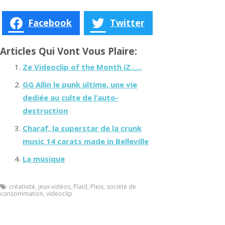
Facebook
Twitter
Articles Qui Vont Vous Plaire:
Ze Videoclip of the Month iZ…..
GG Allin le punk ultime, une vie
dediée au culte de l’auto-
destruction
Charaf, la superstar de la crunk
music 14 carats made in Belleville
La musique
créativité
,
jeux vidéos
,
Plaid
,
Pleix
,
société de
consommation
,
videoclip