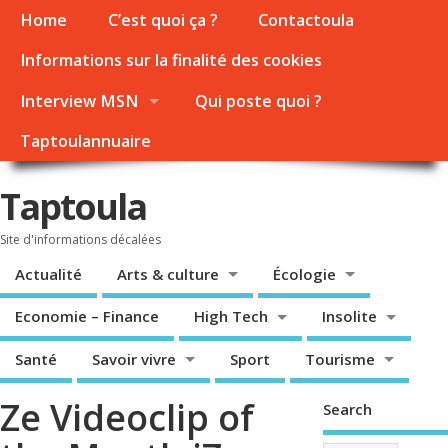
Home
C’est quoi ça ?
Contactoula
Informations sur la finalité des cookies
Interview MSN
Qui poste quoi ?
Taptoulannuaire
Taptoula
Site d'informations décalées
Actualité
Arts & culture
Écologie
Economie – Finance
High Tech
Insolite
Santé
Savoir vivre
Sport
Tourisme
Ze Videoclip of
Search