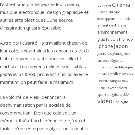
l’esthétisme prime: jeux vidéo, cinéma,
Cinéma
bukkake
musique électronique, design graphique et
Corée du Sud
développement durable
autres arts plastiques…Une source
enfant de 4-6 ans
d’inspiration quasi inépuisable.
environnement
gras
hip hop
hardcore
Autre particularité, ils travaillent chacun de
Japon
iphone
leur coté; limitant ainsi les rencontres et du
jeux
japonaises
jeunes
blabla souvent néfaste pour un collectif
vidéos
légende
d’artiste. Les moyens utilisés sont faibles
musculation
Musique
(matériel de base),
prouvant ainsi qu’avec le
pollution
photos
rap
recette
sang
sarkozy
minimum, on peut faire le maximum.
sexe
skateboard
sport de glisse
USA
La volonté de Pleix: dénoncer la
vidéo
Écologie
deshumanisation par la société de
consommation…Bien que cela soit un
thème utilisé et archi dénoncé, déjà vu et
facile il n’en reste pas malgré tout inusable.