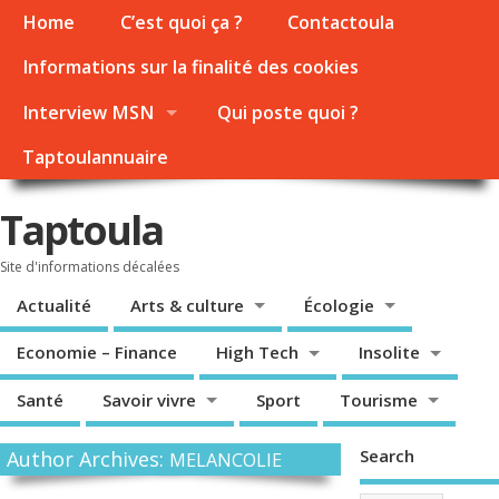
Home
C’est quoi ça ?
Contactoula
Informations sur la finalité des cookies
Interview MSN
Qui poste quoi ?
Taptoulannuaire
Taptoula
Site d'informations décalées
Actualité
Arts & culture
Écologie
Economie – Finance
High Tech
Insolite
Santé
Savoir vivre
Sport
Tourisme
Search
Author Archives:
MELANCOLIE