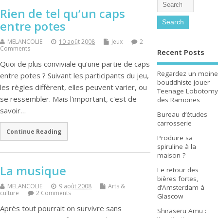
Rien de tel qu’un caps
entre potes
MELANCOLIE
10 août 2008
Jeux
2
Comments
Recent Posts
Quoi de plus conviviale qu'une partie de caps
Regardez un moine
entre potes ? Suivant les participants du jeu,
bouddhiste jouer
les règles diffèrent, elles peuvent varier, ou
Teenage Lobotomy
se ressembler. Mais l'important, c'est de
des Ramones
savoir…
Bureau d’études
carrosserie
Continue Reading
Produire sa
spiruline à la
maison ?
La musique
Le retour des
bières fortes,
MELANCOLIE
9 août 2008
Arts &
d’Amsterdam à
culture
2 Comments
Glascow
Après tout pourrait on survivre sans
Shiraseru Amu :