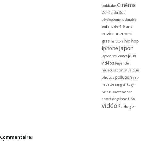
Cinéma
bukkake
Corée du Sud
développement durable
enfant de 4-6 ans
environnement
gras
hip hop
hardcore
Japon
iphone
jeux
japonaises
jeunes
vidéos
légende
musculation
Musique
pollution
photos
rap
recette
sang
sarkozy
sexe
skateboard
sport de glisse
USA
vidéo
Écologie
Commentaires