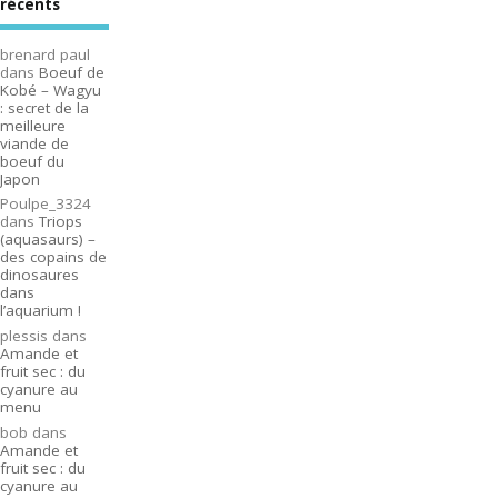
récents
brenard paul
dans
Boeuf de
Kobé – Wagyu
: secret de la
meilleure
viande de
boeuf du
Japon
Poulpe_3324
dans
Triops
(aquasaurs) –
des copains de
dinosaures
dans
l’aquarium !
plessis
dans
Amande et
fruit sec : du
cyanure au
menu
bob
dans
Amande et
fruit sec : du
cyanure au