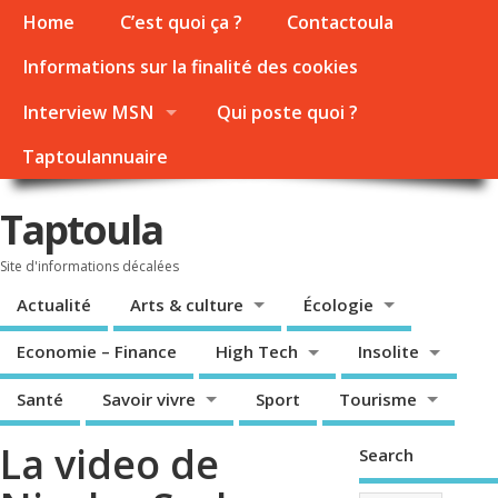
Home
C’est quoi ça ?
Contactoula
Informations sur la finalité des cookies
Interview MSN
Qui poste quoi ?
Taptoulannuaire
Taptoula
Site d'informations décalées
Actualité
Arts & culture
Écologie
Economie – Finance
High Tech
Insolite
Santé
Savoir vivre
Sport
Tourisme
La video de
Search