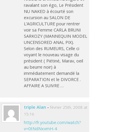
ravalant son égo, Le Président
NU NAKED à écourté son
excursion au SALON DE
L’AGRICULTURE pour rentrer
voir sa Femme CARLA BRUNI
SARKOZY (MANNEQUIN MODEL
UNCENSORED ANAL PIX).
Selon des RUMEURS, Celle ci
voyant le nouveau visage du
président ( Piétiné, Marav, oeil
au beurre noir) à
immédiatement demandé la
SEPARATION et le DIVORCE .
AFFAIRE A SUIVRE …
triple Alan
-
février 25th, 2008 at
15:16
http://fr.youtube.com/watch?
v=0tNdNxvmH-4