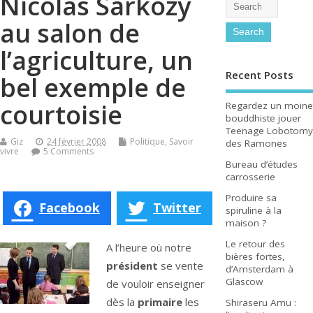
Nicolas Sarkozy
au salon de
l’agriculture, un
Recent Posts
bel exemple de
courtoisie
Regardez un moine
bouddhiste jouer
Teenage Lobotomy
Giz
24 février 2008
Politique
,
Savoir
des Ramones
vivre
5 Comments
Bureau d’études
carrosserie
Produire sa
Facebook
Twitter
spiruline à la
maison ?
Le retour des
A l’heure où notre
bières fortes,
président
se vente
d’Amsterdam à
Glascow
de vouloir enseigner
dès la
primaire
les
Shiraseru Amu :