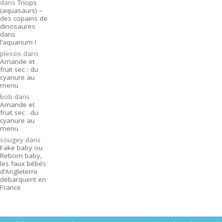
dans
Triops
(aquasaurs) –
des copains de
dinosaures
dans
l’aquarium !
plessis
dans
Amande et
fruit sec : du
cyanure au
menu
bob
dans
Amande et
fruit sec : du
cyanure au
menu
sougey
dans
Fake baby ou
Reborn baby,
les faux bébés
d’Angleterre
débarquent en
France