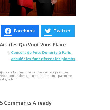
Facebook
Twitter
Articles Qui Vont Vous Plaire:
Concert de Pete Doherty à Paris
annulé : les fans pètent les plombs
casse toi pauv' con
,
nicolas sarkozy
,
president
republique
,
salon agriculture
,
touche moi pas tu me
salis
,
vidéo
5 Comments Already