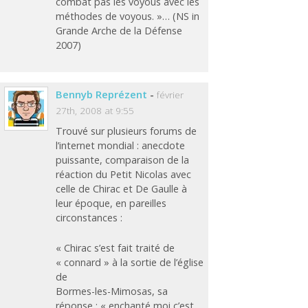
combat pas les voyous avec les
méthodes de voyous. »… (NS in
Grande Arche de la Défense
2007)
Bennyb Reprézent
-
février
27th, 2008 at 9:55
Trouvé sur plusieurs forums de
l’internet mondial : anecdote
puissante, comparaison de la
réaction du Petit Nicolas avec
celle de Chirac et De Gaulle à
leur époque, en pareilles
circonstances :
« Chirac s’est fait traité de
« connard » à la sortie de l’église
de
Bormes-les-Mimosas, sa
réponse : « enchanté moi c’est