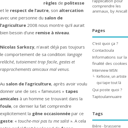
l’application pour
règles
de
politesse
comprendre les
et le
respect de l’autre
, son
altercation
animaux, by Anicall
avec une personne du
salon de
l’agriculture
2008 nous montre qu’il aurait
Pages
bien besoin d’une
remise à niveau
.
C’est quoi ça ?
Nicolas Sarkozy
, n’avait déjà pas toujours
Contactoula
le comportement de sa condition:
langage
Informations sur la
relâché
,
tutoiement trop facile
,
gestes et
finalité des cookies
rapprochements amicaux mal venus
.
Interview MSN
Keflione, un artiste
qui tape tout là
Au
salon de l’agriculture
, après avoir voulu
Qui poste quoi ?
donner une de ses « fameuses »
tapes
Taptoulannuaire
amicales
à un homme se trouvant dans la
foule
, ce dernier lui fait comprendre
explicitement la
gêne occasionnée
par ce
Tags
geste
: «
touche-moi pas tu me salis
! ». A cela
Bière - brasserie