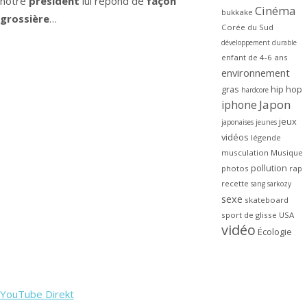
notre
président
lui répond de
façon
Cinéma
bukkake
grossière
…
Corée du Sud
développement durable
enfant de 4-6 ans
environnement
gras
hip hop
hardcore
Japon
iphone
jeux
japonaises
jeunes
vidéos
légende
musculation
Musique
pollution
photos
rap
recette
sang
sarkozy
sexe
skateboard
sport de glisse
USA
vidéo
Écologie
YouTube Direkt