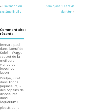
«
L’invention du
Zemidjans : Les taxis
système Braille
du futur
»
Commentaires
récents
brenard paul
dans
Boeuf de
Kobé – Wagyu
: secret de la
meilleure
viande de
boeuf du
Japon
Poulpe_3324
dans
Triops
(aquasaurs) –
des copains de
dinosaures
dans
l’aquarium !
plessis
dans