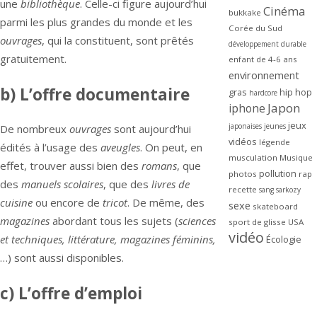
une
bibliothèque
. Celle-ci figure aujourd’hui
Cinéma
bukkake
parmi les plus grandes du monde et les
Corée du Sud
ouvrages
, qui la constituent, sont prêtés
développement durable
gratuitement.
enfant de 4-6 ans
environnement
b) L’offre documentaire
gras
hip hop
hardcore
Japon
iphone
jeux
japonaises
jeunes
De nombreux
ouvrages
sont aujourd’hui
vidéos
légende
édités à l’usage des
aveugles
. On peut, en
musculation
Musique
effet, trouver aussi bien des
romans
, que
pollution
photos
rap
des
manuels scolaires
, que des
livres de
recette
sang
sarkozy
cuisine
ou encore de
tricot
. De même, des
sexe
skateboard
magazines
abordant tous les sujets (
sciences
sport de glisse
USA
vidéo
et techniques, littérature, magazines féminins,
Écologie
…) sont aussi disponibles.
c) L’offre d’emploi