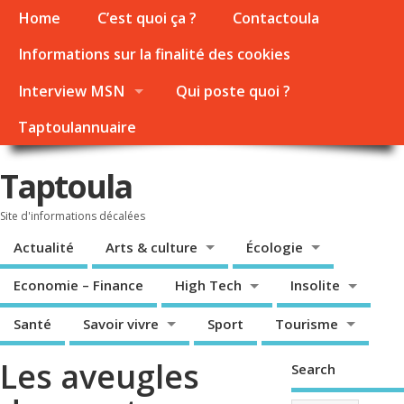
Home
C’est quoi ça ?
Contactoula
Informations sur la finalité des cookies
Interview MSN
Qui poste quoi ?
Taptoulannuaire
Taptoula
Site d'informations décalées
Actualité
Arts & culture
Écologie
Economie – Finance
High Tech
Insolite
Santé
Savoir vivre
Sport
Tourisme
Les aveugles
Search