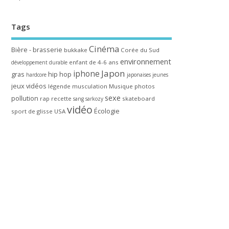
Tags
Cinéma
Bière - brasserie
bukkake
Corée du Sud
environnement
enfant de 4-6 ans
développement durable
Japon
iphone
gras
hip hop
hardcore
japonaises
jeunes
jeux vidéos
légende
musculation
Musique
photos
sexe
pollution
rap
recette
skateboard
sang
sarkozy
vidéo
Écologie
sport de glisse
USA