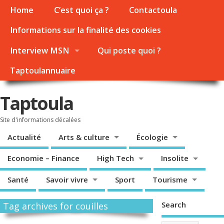
Home
C’est quoi ça ?
Contactoula
Informations sur la finalité des cookies
Interview MSN
Qui poste quoi ?
Taptoulannuaire
Taptoula
Site d'informations décalées
Actualité
Arts & culture
Écologie
Economie – Finance
High Tech
Insolite
Santé
Savoir vivre
Sport
Tourisme
Search
Tag archives for couilles