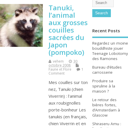
Tanuki,
l’animal
aux grosses
couilles
Recent Posts
sacrées du
Japon
Regardez un moine
bouddhiste jouer
(pompoko)
Teenage Lobotomy
des Ramones
vehem
30
octobre 2008
Bureau d’études
Faune et Flore
1
carrosserie
Comment
Produire sa
Mes couilles sur ton
spiruline à la
nez, Tanuki (chien
maison ?
Viverrin) : l'animal
Le retour des
aux roubignolles
bières fortes,
porte-bonheur Les
d’Amsterdam à
Glascow
tanukis (en français,
chien Viverrin et en
Shiraseru Amu :