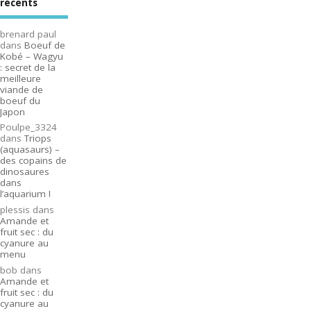
récents
brenard paul
dans
Boeuf de
Kobé – Wagyu
: secret de la
meilleure
viande de
boeuf du
Japon
Poulpe_3324
dans
Triops
(aquasaurs) –
des copains de
dinosaures
dans
l’aquarium !
plessis
dans
Amande et
fruit sec : du
cyanure au
menu
bob
dans
Amande et
fruit sec : du
cyanure au