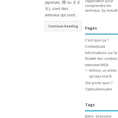
l’application pour
Japonais, 狸 ou タヌ
comprendre les
キ), sont des
animaux, by Anicall
animaux qui sont…
Continue Reading
Pages
C’est quoi ça ?
Contactoula
Informations sur la
finalité des cookies
Interview MSN
Keflione, un artiste
qui tape tout là
Qui poste quoi ?
Taptoulannuaire
Tags
Bière - brasserie