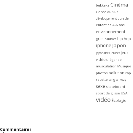
Cinéma
bukkake
Corée du Sud
développement durable
enfant de 4-6 ans
environnement
gras
hip hop
hardcore
Japon
iphone
jeux
japonaises
jeunes
vidéos
légende
musculation
Musique
pollution
photos
rap
recette
sang
sarkozy
sexe
skateboard
sport de glisse
USA
vidéo
Écologie
Commentaires