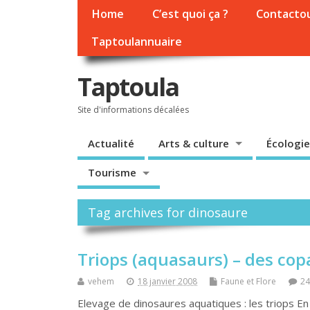
Home
C’est quoi ça ?
Contacto
Taptoulannuaire
Taptoula
Site d'informations décalées
Actualité
Arts & culture
Écologie
Tourisme
Tag archives for dinosaure
Triops (aquasaurs) – des cop
vehem
18 janvier 2008
Faune et Flore
2
Elevage de dinosaures aquatiques : les triops En e