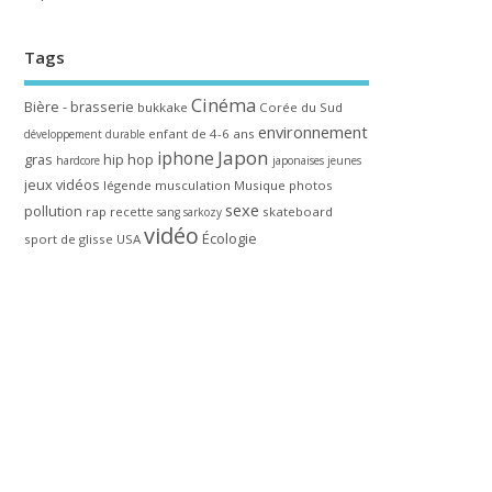
Tags
Cinéma
Bière - brasserie
bukkake
Corée du Sud
environnement
enfant de 4-6 ans
développement durable
Japon
iphone
gras
hip hop
hardcore
japonaises
jeunes
jeux vidéos
légende
musculation
Musique
photos
sexe
pollution
rap
recette
skateboard
sang
sarkozy
vidéo
Écologie
sport de glisse
USA