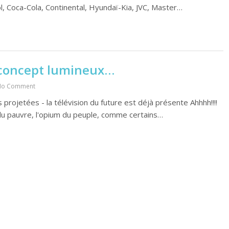
l, Coca-Cola, Continental, Hyundaï-Kia, JVC, Master…
n concept lumineux…
No Comment
 projetées - la télévision du future est déjà présente Ahhhh!!!!
e du pauvre, l'opium du peuple, comme certains…