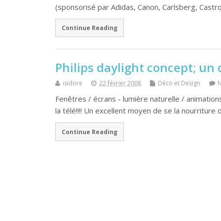
(sponsorisé par Adidas, Canon, Carlsberg, Castro
Continue Reading
Philips daylight concept; u
isidore
22 février 2008
Déco et Design
Fenêtres / écrans - lumière naturelle / animations
la télé!!!! Un excellent moyen de se la nourritur
Continue Reading