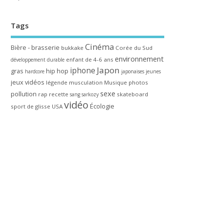
Tags
Cinéma
Bière - brasserie
bukkake
Corée du Sud
environnement
enfant de 4-6 ans
développement durable
Japon
iphone
gras
hip hop
hardcore
japonaises
jeunes
jeux vidéos
légende
musculation
Musique
photos
sexe
pollution
rap
recette
skateboard
sang
sarkozy
vidéo
Écologie
sport de glisse
USA