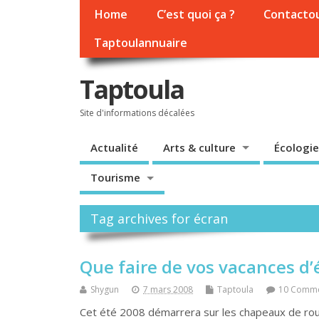
Home
C’est quoi ça ?
Contacto
Taptoulannuaire
Taptoula
Site d'informations décalées
Actualité
Arts & culture
Écologie
Tourisme
Tag archives for écran
Que faire de vos vacances d’
Shygun
7 mars 2008
Taptoula
10 Comm
Cet été 2008 démarrera sur les chapeaux de rou