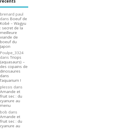
récents
brenard paul
dans
Boeuf de
Kobé – Wagyu
: secret de la
meilleure
viande de
boeuf du
Japon
Poulpe_3324
dans
Triops
(aquasaurs) –
des copains de
dinosaures
dans
l’aquarium !
plessis
dans
Amande et
fruit sec : du
cyanure au
menu
bob
dans
Amande et
fruit sec : du
cyanure au