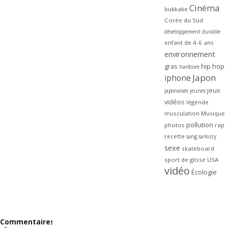
Cinéma
bukkake
Corée du Sud
développement durable
enfant de 4-6 ans
environnement
gras
hip hop
hardcore
Japon
iphone
jeux
japonaises
jeunes
vidéos
légende
musculation
Musique
pollution
photos
rap
recette
sang
sarkozy
sexe
skateboard
sport de glisse
USA
vidéo
Écologie
Commentaires