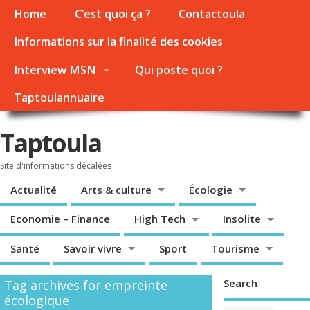
Home
C’est quoi ça ?
Contactoula
Informations sur la finalité des cookies
Interview MSN
Qui poste quoi ?
Taptoulannuaire
Taptoula
Site d'informations décalées
Actualité
Arts & culture
Écologie
Economie – Finance
High Tech
Insolite
Santé
Savoir vivre
Sport
Tourisme
Search
Tag archives for empreinte
écologique