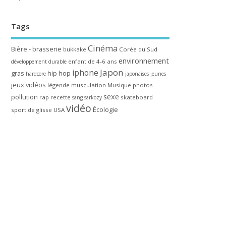
Tags
Cinéma
Bière - brasserie
bukkake
Corée du Sud
environnement
enfant de 4-6 ans
développement durable
Japon
iphone
gras
hip hop
hardcore
japonaises
jeunes
jeux vidéos
légende
musculation
Musique
photos
sexe
pollution
rap
recette
skateboard
sang
sarkozy
vidéo
Écologie
sport de glisse
USA