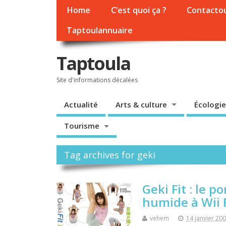
Home
C’est quoi ça ?
Contacto
Taptoulannuaire
Taptoula
Site d'informations décalées
Actualité
Arts & culture
Écologie
Tourisme
Tag archives for geki
Geki Fit : le
humide à Wii 
vehem
14 janvier 20