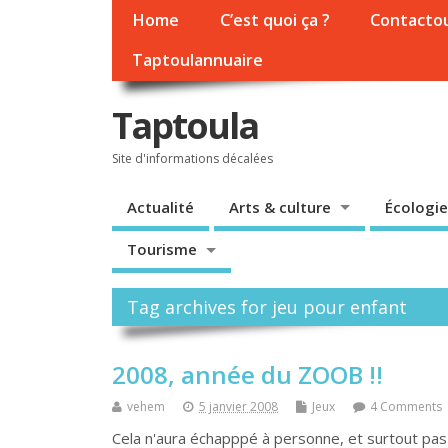
Home
C’est quoi ça ?
Contacto
Taptoulannuaire
Taptoula
Site d'informations décalées
Actualité
Arts & culture
Écologie
Tourisme
Tag archives for jeu pour enfant
2008, année du ZOOB !!
vehem
5 janvier 2008
Jeux
4 Comments
Cela n'aura échapppé à personne, et surtout pas