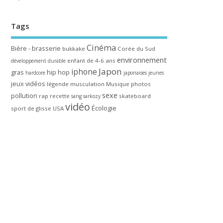
Tags
Cinéma
Bière - brasserie
bukkake
Corée du Sud
environnement
enfant de 4-6 ans
développement durable
Japon
iphone
gras
hip hop
hardcore
japonaises
jeunes
jeux vidéos
légende
musculation
Musique
photos
sexe
pollution
rap
recette
skateboard
sang
sarkozy
vidéo
Écologie
sport de glisse
USA