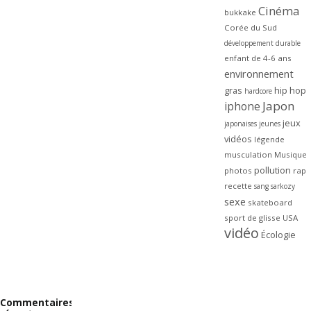
Cinéma
bukkake
Corée du Sud
développement durable
enfant de 4-6 ans
environnement
gras
hip hop
hardcore
Japon
iphone
jeux
japonaises
jeunes
vidéos
légende
musculation
Musique
pollution
photos
rap
recette
sang
sarkozy
sexe
skateboard
sport de glisse
USA
vidéo
Écologie
Commentaires