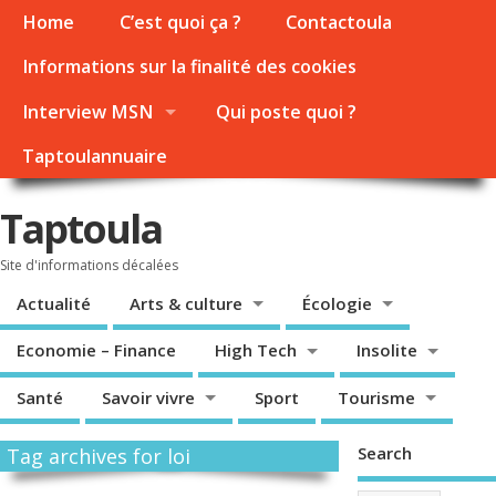
Home
C’est quoi ça ?
Contactoula
Informations sur la finalité des cookies
Interview MSN
Qui poste quoi ?
Taptoulannuaire
Taptoula
Site d'informations décalées
Actualité
Arts & culture
Écologie
Economie – Finance
High Tech
Insolite
Santé
Savoir vivre
Sport
Tourisme
Search
Tag archives for loi