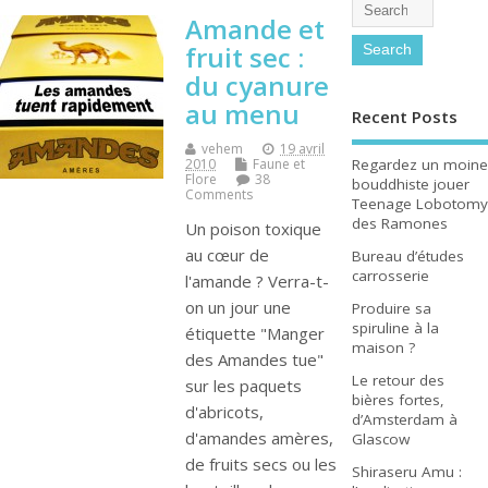
Amande et
fruit sec :
du cyanure
au menu
Recent Posts
vehem
19 avril
Regardez un moine
2010
Faune et
Flore
38
bouddhiste jouer
Comments
Teenage Lobotomy
des Ramones
Un poison toxique
au cœur de
Bureau d’études
carrosserie
l'amande ? Verra-t-
on un jour une
Produire sa
spiruline à la
étiquette "Manger
maison ?
des Amandes tue"
Le retour des
sur les paquets
bières fortes,
d'abricots,
d’Amsterdam à
d'amandes amères,
Glascow
de fruits secs ou les
Shiraseru Amu :