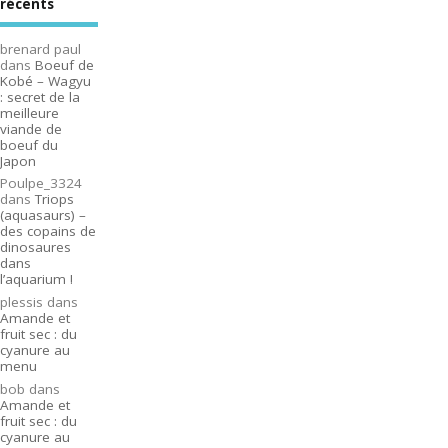
récents
brenard paul
dans
Boeuf de
Kobé – Wagyu
: secret de la
meilleure
viande de
boeuf du
Japon
Poulpe_3324
dans
Triops
(aquasaurs) –
des copains de
dinosaures
dans
l’aquarium !
plessis
dans
Amande et
fruit sec : du
cyanure au
menu
bob
dans
Amande et
fruit sec : du
cyanure au