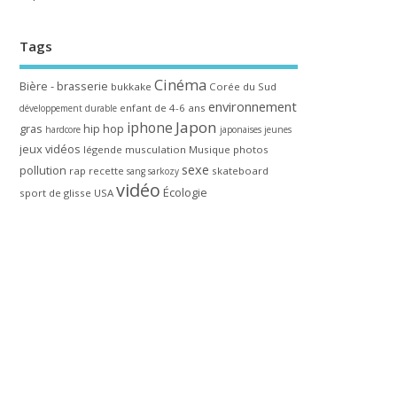
Tags
Cinéma
Bière - brasserie
bukkake
Corée du Sud
environnement
enfant de 4-6 ans
développement durable
Japon
iphone
gras
hip hop
hardcore
japonaises
jeunes
jeux vidéos
légende
musculation
Musique
photos
sexe
pollution
rap
recette
skateboard
sang
sarkozy
vidéo
Écologie
sport de glisse
USA