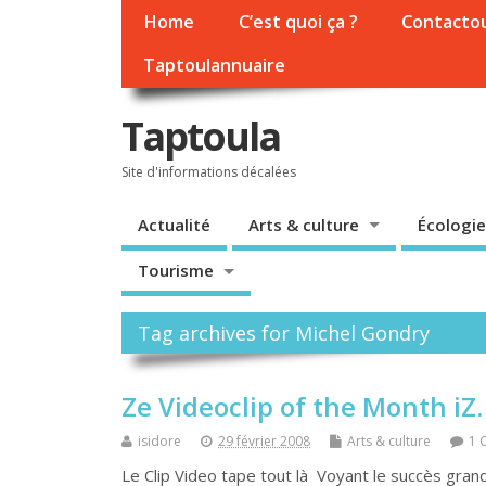
Home
C’est quoi ça ?
Contacto
Taptoulannuaire
Taptoula
Site d'informations décalées
Actualité
Arts & culture
Écologie
Tourisme
Tag archives for Michel Gondry
Ze Videoclip of the Month iZ…
isidore
29 février 2008
Arts & culture
1 
Le Clip Video tape tout là Voyant le succès gran