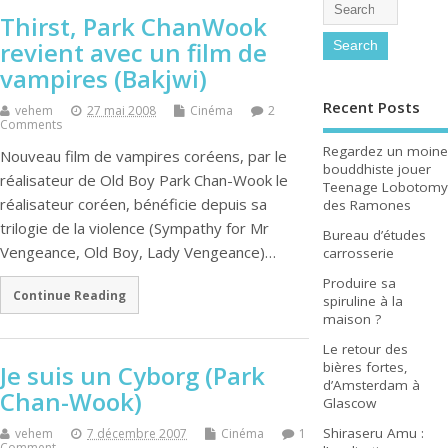
Thirst, Park ChanWook
revient avec un film de
vampires (Bakjwi)
Recent Posts
vehem
27 mai 2008
Cinéma
2
Comments
Regardez un moine
Nouveau film de vampires coréens, par le
bouddhiste jouer
réalisateur de Old Boy Park Chan-Wook le
Teenage Lobotomy
réalisateur coréen, bénéficie depuis sa
des Ramones
trilogie de la violence (Sympathy for Mr
Bureau d’études
Vengeance, Old Boy, Lady Vengeance)…
carrosserie
Produire sa
Continue Reading
spiruline à la
maison ?
Le retour des
bières fortes,
Je suis un Cyborg (Park
d’Amsterdam à
Chan-Wook)
Glascow
Shiraseru Amu :
vehem
7 décembre 2007
Cinéma
1
Comment