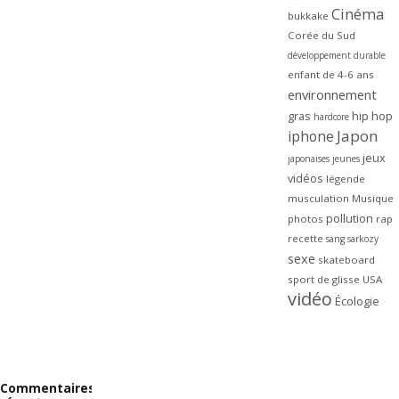
Cinéma
bukkake
Corée du Sud
développement durable
enfant de 4-6 ans
environnement
gras
hip hop
hardcore
Japon
iphone
jeux
japonaises
jeunes
vidéos
légende
musculation
Musique
pollution
photos
rap
recette
sang
sarkozy
sexe
skateboard
sport de glisse
USA
vidéo
Écologie
Commentaires