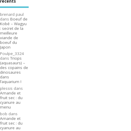
récents
brenard paul
dans
Boeuf de
Kobé – Wagyu
: secret de la
meilleure
viande de
boeuf du
Japon
Poulpe_3324
dans
Triops
(aquasaurs) –
des copains de
dinosaures
dans
l’aquarium !
plessis
dans
Amande et
fruit sec : du
cyanure au
menu
bob
dans
Amande et
fruit sec : du
cyanure au