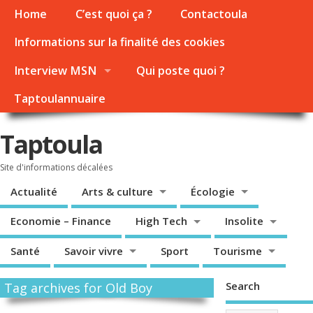
Home
C’est quoi ça ?
Contactoula
Informations sur la finalité des cookies
Interview MSN
Qui poste quoi ?
Taptoulannuaire
Taptoula
Site d'informations décalées
Actualité
Arts & culture
Écologie
Economie – Finance
High Tech
Insolite
Santé
Savoir vivre
Sport
Tourisme
Search
Tag archives for Old Boy