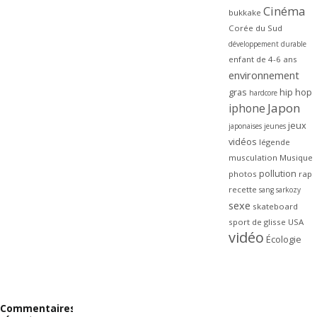
Cinéma
bukkake
Corée du Sud
développement durable
enfant de 4-6 ans
environnement
gras
hip hop
hardcore
Japon
iphone
jeux
japonaises
jeunes
vidéos
légende
musculation
Musique
pollution
photos
rap
recette
sang
sarkozy
sexe
skateboard
sport de glisse
USA
vidéo
Écologie
Commentaires