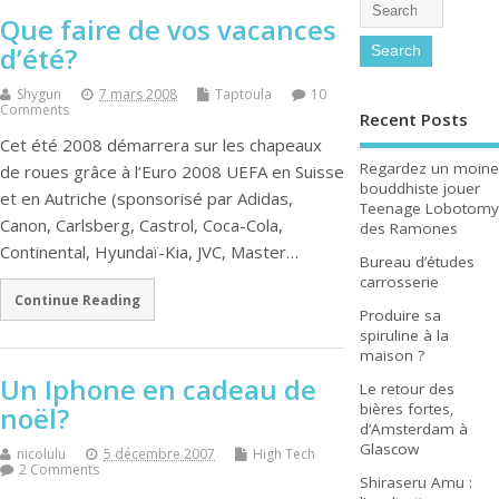
Que faire de vos vacances
d’été?
Shygun
7 mars 2008
Taptoula
10
Comments
Recent Posts
Cet été 2008 démarrera sur les chapeaux
Regardez un moine
de roues grâce à l’Euro 2008 UEFA en Suisse
bouddhiste jouer
et en Autriche (sponsorisé par Adidas,
Teenage Lobotomy
Canon, Carlsberg, Castrol, Coca-Cola,
des Ramones
Continental, Hyundaï-Kia, JVC, Master…
Bureau d’études
carrosserie
Continue Reading
Produire sa
spiruline à la
maison ?
Un Iphone en cadeau de
Le retour des
bières fortes,
noël?
d’Amsterdam à
Glascow
nicolulu
5 décembre 2007
High Tech
2 Comments
Shiraseru Amu :