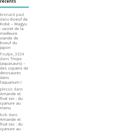
récents
brenard paul
dans
Boeuf de
Kobé – Wagyu
: secret de la
meilleure
viande de
boeuf du
Japon
Poulpe_3324
dans
Triops
(aquasaurs) –
des copains de
dinosaures
dans
l’aquarium !
plessis
dans
Amande et
fruit sec : du
cyanure au
menu
bob
dans
Amande et
fruit sec : du
cyanure au