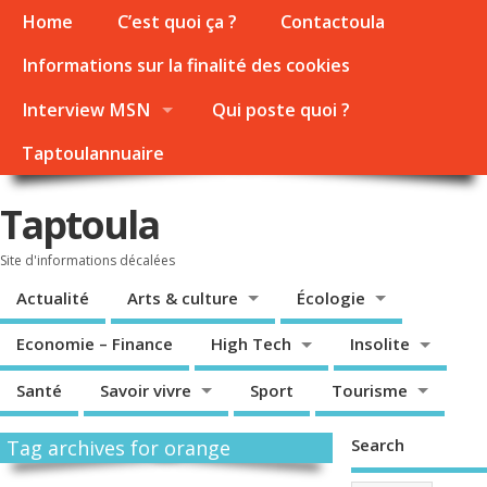
Home
C’est quoi ça ?
Contactoula
Informations sur la finalité des cookies
Interview MSN
Qui poste quoi ?
Taptoulannuaire
Taptoula
Site d'informations décalées
Actualité
Arts & culture
Écologie
Economie – Finance
High Tech
Insolite
Santé
Savoir vivre
Sport
Tourisme
Search
Tag archives for orange