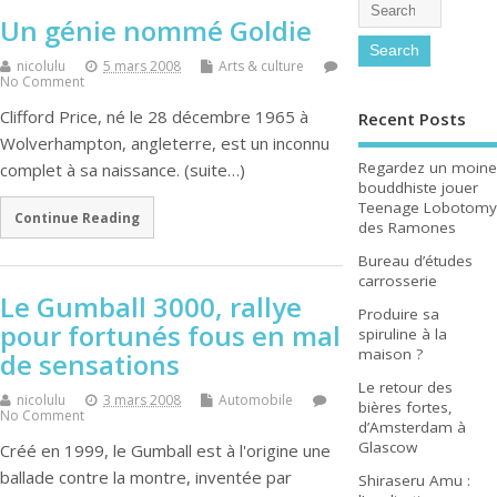
Un génie nommé Goldie
nicolulu
5 mars 2008
Arts & culture
No Comment
Clifford Price, né le 28 décembre 1965 à
Recent Posts
Wolverhampton, angleterre, est un inconnu
Regardez un moine
complet à sa naissance. (suite…)
bouddhiste jouer
Teenage Lobotomy
Continue Reading
des Ramones
Bureau d’études
carrosserie
Le Gumball 3000, rallye
Produire sa
pour fortunés fous en mal
spiruline à la
maison ?
de sensations
Le retour des
nicolulu
3 mars 2008
Automobile
bières fortes,
No Comment
d’Amsterdam à
Glascow
Créé en 1999, le Gumball est à l'origine une
ballade contre la montre, inventée par
Shiraseru Amu :