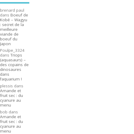
brenard paul
dans
Boeuf de
Kobé – Wagyu
: secret de la
meilleure
viande de
boeuf du
Japon
Poulpe_3324
dans
Triops
(aquasaurs) –
des copains de
dinosaures
dans
l’aquarium !
plessis
dans
Amande et
fruit sec : du
cyanure au
menu
bob
dans
Amande et
fruit sec : du
cyanure au
menu