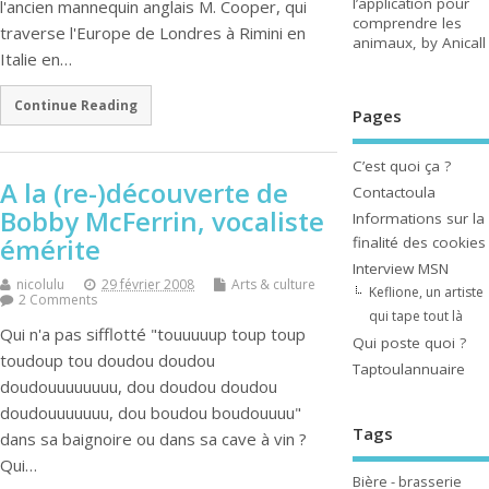
l’application pour
l'ancien mannequin anglais M. Cooper, qui
comprendre les
traverse l'Europe de Londres à Rimini en
animaux, by Anicall
Italie en…
Continue Reading
Pages
C’est quoi ça ?
A la (re-)découverte de
Contactoula
Bobby McFerrin, vocaliste
Informations sur la
émérite
finalité des cookies
Interview MSN
nicolulu
29 février 2008
Arts & culture
Keflione, un artiste
2 Comments
qui tape tout là
Qui n'a pas sifflotté "touuuuup toup toup
Qui poste quoi ?
toudoup tou doudou doudou
Taptoulannuaire
doudouuuuuuuu, dou doudou doudou
doudouuuuuuu, dou boudou boudouuuu"
Tags
dans sa baignoire ou dans sa cave à vin ?
Qui…
Bière - brasserie