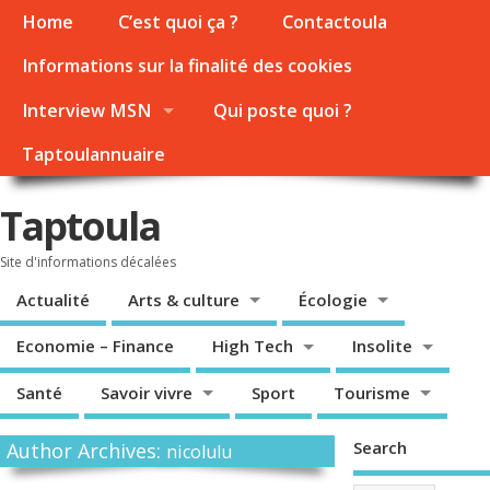
Home
C’est quoi ça ?
Contactoula
Informations sur la finalité des cookies
Interview MSN
Qui poste quoi ?
Taptoulannuaire
Taptoula
Site d'informations décalées
Actualité
Arts & culture
Écologie
Economie – Finance
High Tech
Insolite
Santé
Savoir vivre
Sport
Tourisme
Search
Author Archives:
nicolulu