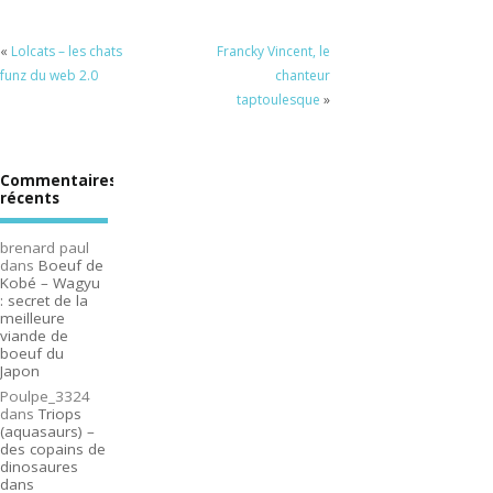
«
Lolcats – les chats
Francky Vincent, le
funz du web 2.0
chanteur
taptoulesque
»
Commentaires
récents
brenard paul
dans
Boeuf de
Kobé – Wagyu
: secret de la
meilleure
viande de
boeuf du
Japon
Poulpe_3324
dans
Triops
(aquasaurs) –
des copains de
dinosaures
dans