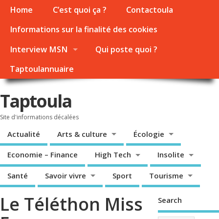
Home
C’est quoi ça ?
Contactoula
Informations sur la finalité des cookies
Interview MSN
Qui poste quoi ?
Taptoulannuaire
Taptoula
Site d'informations décalées
Actualité
Arts & culture
Écologie
Economie – Finance
High Tech
Insolite
Santé
Savoir vivre
Sport
Tourisme
Le Téléthon Miss
Search