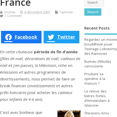
France
nicolulu
6 décembre 2007
Taptoula
1 Comment
Recent Posts
Facebook
Twitter
Regardez un moine
bouddhiste jouer
Teenage Lobotomy
En cette côuteuse
période de fin d’année
des Ramones
(
fêtes de noël, décorations de noël, cadeaux de
Bureau d’études
nöel
et j’en passe), la télévision, riche en
carrosserie
émissions et autres programmes de
Produire sa
divertissements, nous permet de faire un
spiruline à la
maison ?
break financier (
investissements
et autres
Le retour des
prêts bancaires
pour acheter les
cadeaux
bières fortes,
pour enfants de 4-6 ans
).
d’Amsterdam à
Glascow
C’est avec bonheur que
Shiraseru Amu :