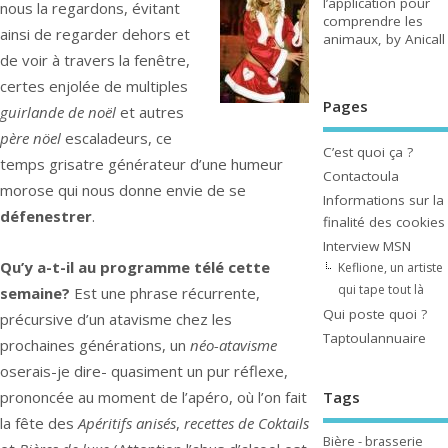
l’application pour
nous la regardons, évitant
comprendre les
ainsi de regarder dehors et
animaux, by Anicall
de voir à travers la fenêtre,
certes enjolée de multiples
Pages
guirlande de noël
et autres
père nöel
escaladeurs, ce
C’est quoi ça ?
temps grisatre générateur d’une humeur
Contactoula
morose qui nous donne envie de se
Informations sur la
défenestrer
.
finalité des cookies
Interview MSN
Qu’y a-t-il au programme télé cette
Keflione, un artiste
qui tape tout là
semaine?
Est une phrase récurrente,
Qui poste quoi ?
précursive d’un atavisme chez les
Taptoulannuaire
prochaines générations, un
néo-atavisme
oserais-je dire- quasiment un pur réflexe,
prononcée au moment de l’apéro, où l’on fait
Tags
la fête des
Apéritifs anisés
,
recettes de Coktails
Bière - brasserie