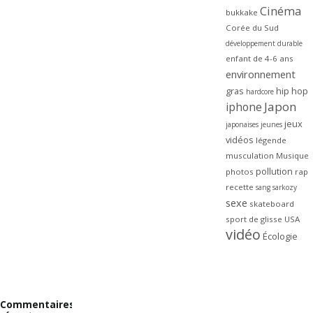
Cinéma
bukkake
Corée du Sud
développement durable
enfant de 4-6 ans
environnement
gras
hip hop
hardcore
Japon
iphone
jeux
japonaises
jeunes
vidéos
légende
musculation
Musique
pollution
photos
rap
recette
sang
sarkozy
sexe
skateboard
sport de glisse
USA
vidéo
Écologie
Commentaires