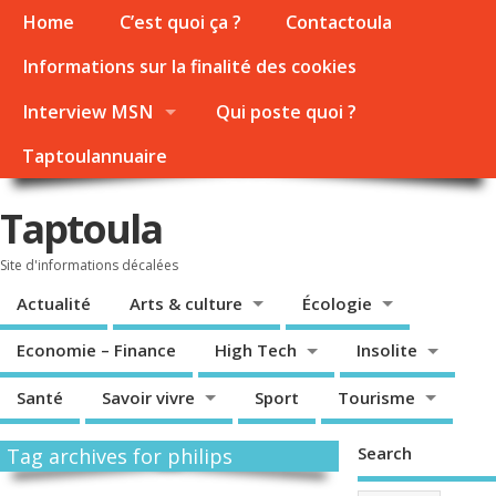
Home
C’est quoi ça ?
Contactoula
Informations sur la finalité des cookies
Interview MSN
Qui poste quoi ?
Taptoulannuaire
Taptoula
Site d'informations décalées
Actualité
Arts & culture
Écologie
Economie – Finance
High Tech
Insolite
Santé
Savoir vivre
Sport
Tourisme
Search
Tag archives for philips