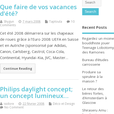
Que faire de vos vacances
d’été?
Shygun
7 mars 2008
Taptoula
10
Comments
Recent Posts
Cet été 2008 démarrera sur les chapeaux
Regardez un moine
de roues grâce à l’Euro 2008 UEFA en Suisse
bouddhiste jouer
et en Autriche (sponsorisé par Adidas,
Teenage Lobotomy
Canon, Carlsberg, Castrol, Coca-Cola,
des Ramones
Continental, Hyundaï-Kia, JVC, Master…
Bureau d’études
carrosserie
Continue Reading
Produire sa
spiruline à la
maison ?
Philips daylight concept;
Le retour des
bières fortes,
un concept lumineux…
d’Amsterdam à
Glascow
isidore
22 février 2008
Déco et Design
No Comment
Shiraseru Amu :