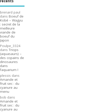
récents
brenard paul
dans
Boeuf de
Kobé – Wagyu
: secret de la
meilleure
viande de
boeuf du
Japon
Poulpe_3324
dans
Triops
(aquasaurs) –
des copains de
dinosaures
dans
l’aquarium !
plessis
dans
Amande et
fruit sec : du
cyanure au
menu
bob
dans
Amande et
fruit sec : du
cyanure au