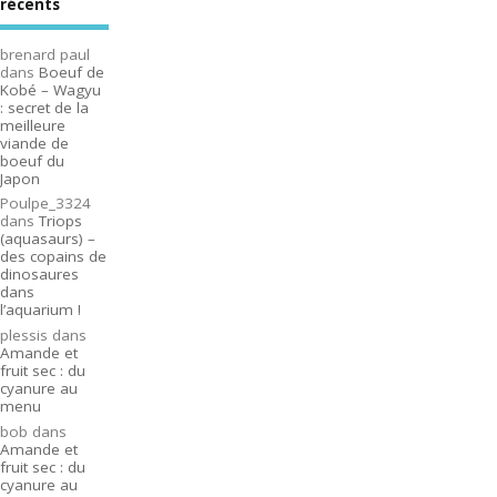
récents
brenard paul
dans
Boeuf de
Kobé – Wagyu
: secret de la
meilleure
viande de
boeuf du
Japon
Poulpe_3324
dans
Triops
(aquasaurs) –
des copains de
dinosaures
dans
l’aquarium !
plessis
dans
Amande et
fruit sec : du
cyanure au
menu
bob
dans
Amande et
fruit sec : du
cyanure au