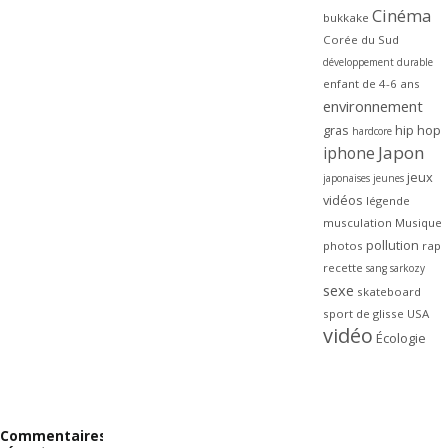
Cinéma
bukkake
Corée du Sud
développement durable
enfant de 4-6 ans
environnement
gras
hip hop
hardcore
Japon
iphone
jeux
japonaises
jeunes
vidéos
légende
musculation
Musique
pollution
photos
rap
recette
sang
sarkozy
sexe
skateboard
sport de glisse
USA
vidéo
Écologie
Commentaires