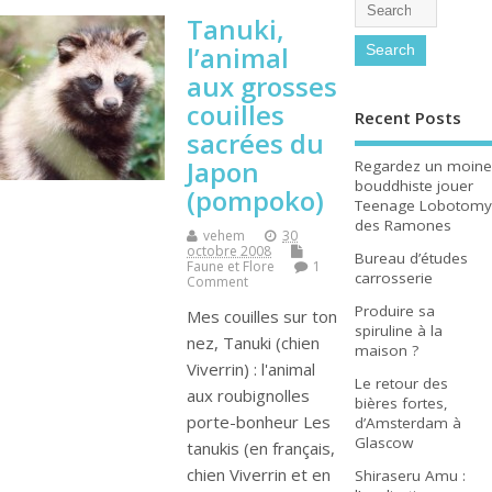
Tanuki,
l’animal
aux grosses
couilles
Recent Posts
sacrées du
Japon
Regardez un moine
bouddhiste jouer
(pompoko)
Teenage Lobotomy
des Ramones
vehem
30
octobre 2008
Bureau d’études
Faune et Flore
1
carrosserie
Comment
Produire sa
Mes couilles sur ton
spiruline à la
nez, Tanuki (chien
maison ?
Viverrin) : l'animal
Le retour des
aux roubignolles
bières fortes,
porte-bonheur Les
d’Amsterdam à
Glascow
tanukis (en français,
chien Viverrin et en
Shiraseru Amu :