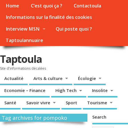
Home
C’est quoi ça ?
Contactoula
Informations sur la finalité des cookies
Interview MSN
Qui poste quoi ?
Taptoulannuaire
Taptoula
Site d'informations décalées
Actualité
Arts & culture
Écologie
Economie – Finance
High Tech
Insolite
Santé
Savoir vivre
Sport
Tourisme
Search
Tag archives for pompoko