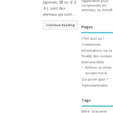
l’application pour
Japonais, 狸 ou タヌ
comprendre les
キ), sont des
animaux, by Anicall
animaux qui sont…
Continue Reading
Pages
C’est quoi ça ?
Contactoula
Informations sur la
finalité des cookies
Interview MSN
Keflione, un artiste
qui tape tout là
Qui poste quoi ?
Taptoulannuaire
Tags
Bière - brasserie