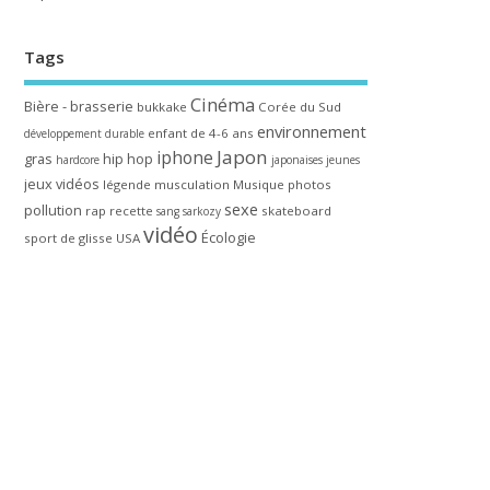
Tags
Cinéma
Bière - brasserie
bukkake
Corée du Sud
environnement
enfant de 4-6 ans
développement durable
Japon
iphone
gras
hip hop
hardcore
japonaises
jeunes
jeux vidéos
légende
musculation
Musique
photos
sexe
pollution
rap
recette
skateboard
sang
sarkozy
vidéo
Écologie
sport de glisse
USA