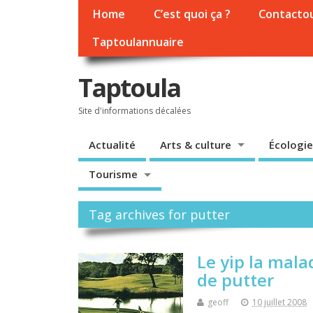
Home
C’est quoi ça ?
Contacto
Taptoulannuaire
Taptoula
Site d'informations décalées
Actualité
Arts & culture
Écologie
Tourisme
Tag archives for putter
Le yip la mala
de putter
geoff
10 juillet 2008