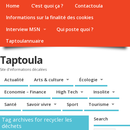
Home
C’est quoi ça ?
Contactoula
Informations sur la finalité des cookies
Interview MSN
Qui poste quoi ?
Taptoulannuaire
Taptoula
Site d'informations décalées
Actualité
Arts & culture
Écologie
Economie – Finance
High Tech
Insolite
Santé
Savoir vivre
Sport
Tourisme
Search
Tag archives for recycler les
déchets