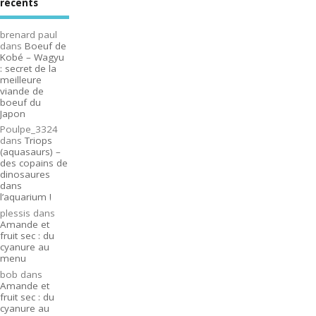
récents
brenard paul
dans
Boeuf de
Kobé – Wagyu
: secret de la
meilleure
viande de
boeuf du
Japon
Poulpe_3324
dans
Triops
(aquasaurs) –
des copains de
dinosaures
dans
l’aquarium !
plessis
dans
Amande et
fruit sec : du
cyanure au
menu
bob
dans
Amande et
fruit sec : du
cyanure au