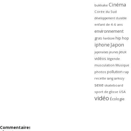
Cinéma
bukkake
Corée du Sud
développement durable
enfant de 4-6 ans
environnement
gras
hip hop
hardcore
Japon
iphone
jeux
japonaises
jeunes
vidéos
légende
musculation
Musique
pollution
photos
rap
recette
sang
sarkozy
sexe
skateboard
sport de glisse
USA
vidéo
Écologie
Commentaires