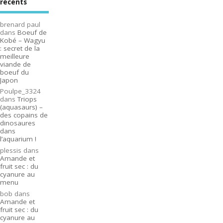
récents
brenard paul
dans
Boeuf de
Kobé – Wagyu
: secret de la
meilleure
viande de
boeuf du
Japon
Poulpe_3324
dans
Triops
(aquasaurs) –
des copains de
dinosaures
dans
l’aquarium !
plessis
dans
Amande et
fruit sec : du
cyanure au
menu
bob
dans
Amande et
fruit sec : du
cyanure au