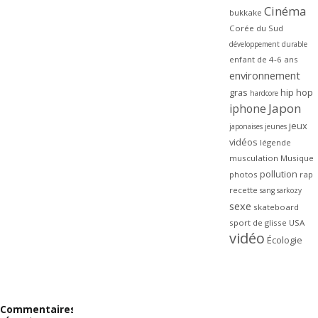
Cinéma
bukkake
Corée du Sud
développement durable
enfant de 4-6 ans
environnement
gras
hip hop
hardcore
Japon
iphone
jeux
japonaises
jeunes
vidéos
légende
musculation
Musique
pollution
photos
rap
recette
sang
sarkozy
sexe
skateboard
sport de glisse
USA
vidéo
Écologie
Commentaires