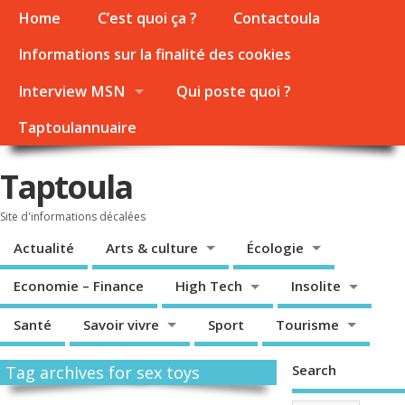
Home
C’est quoi ça ?
Contactoula
Informations sur la finalité des cookies
Interview MSN
Qui poste quoi ?
Taptoulannuaire
Taptoula
Site d'informations décalées
Actualité
Arts & culture
Écologie
Economie – Finance
High Tech
Insolite
Santé
Savoir vivre
Sport
Tourisme
Search
Tag archives for sex toys