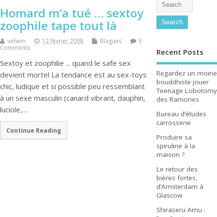
Homard m’a tué … sextoy
zoophile tape tout là
vehem
12 février 2008
Blagues
5
Comments
Recent Posts
Sextoy et zoophilie ... quand le safe sex
Regardez un moine
devient mortel La tendance est au sex-toys
bouddhiste jouer
chic, ludique et si possible peu ressemblant
Teenage Lobotomy
à un sexe masculin (canard vibrant, dauphin,
des Ramones
luciole,…
Bureau d’études
carrosserie
Continue Reading
Produire sa
spiruline à la
maison ?
Le retour des
bières fortes,
d’Amsterdam à
Glascow
Shiraseru Amu :