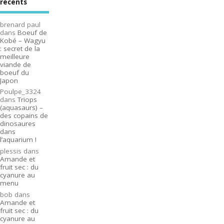
récents
brenard paul
dans
Boeuf de
Kobé – Wagyu
: secret de la
meilleure
viande de
boeuf du
Japon
Poulpe_3324
dans
Triops
(aquasaurs) –
des copains de
dinosaures
dans
l’aquarium !
plessis
dans
Amande et
fruit sec : du
cyanure au
menu
bob
dans
Amande et
fruit sec : du
cyanure au