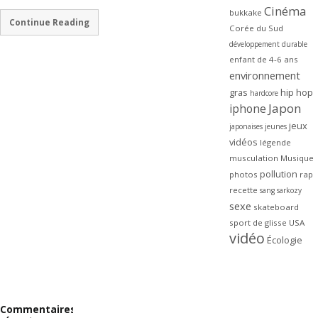
Cinéma
bukkake
Continue Reading
Corée du Sud
développement durable
enfant de 4-6 ans
environnement
gras
hip hop
hardcore
Japon
iphone
jeux
japonaises
jeunes
vidéos
légende
musculation
Musique
pollution
photos
rap
recette
sang
sarkozy
sexe
skateboard
sport de glisse
USA
vidéo
Écologie
Commentaires