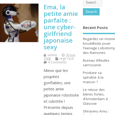
Ema, la
petite amie
parfaite :
une cyber-
Recent Posts
girlfriend
japonaise
Regardez un moine
bouddhiste jouer
sexy
Teenage Lobotomy
des Ramones
vehem
30 juin
2008
High Tech
Bureau d’études
4 Comments
carrosserie
Mieux que les
Produire sa
poupées
spiruline à la
maison ?
gonflables, une
petite amie
Le retour des
bières fortes,
japonaise robotisée
d’Amsterdam à
et culottée !
Glascow
Présente depuis
Shiraseru Amu :
quelques temps