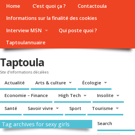
Home
C’est quoi ça ?
Contactoula
Informations sur la finalité des cookies
Interview MSN
Qui poste quoi ?
Taptoulannuaire
Taptoula
Site d'informations décalées
Actualité
Arts & culture
Écologie
Economie – Finance
High Tech
Insolite
Santé
Savoir vivre
Sport
Tourisme
Search
Tag archives for sexy girls