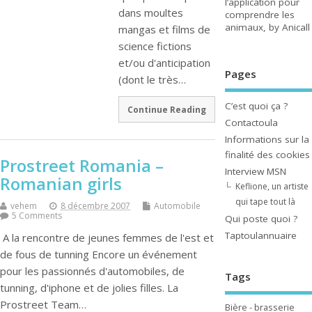
l’application pour
dans moultes
comprendre les
animaux, by Anicall
mangas et films de
science fictions
et/ou d'anticipation
Pages
(dont le très…
C’est quoi ça ?
Continue Reading
Contactoula
Informations sur la
finalité des cookies
Prostreet Romania –
Interview MSN
Romanian girls
Keflione, un artiste
qui tape tout là
vehem
8 décembre 2007
Automobile
5 Comments
Qui poste quoi ?
Taptoulannuaire
A la rencontre de jeunes femmes de l'est et
de fous de tunning Encore un événement
pour les passionnés d'automobiles, de
Tags
tunning, d'iphone et de jolies filles. La
Prostreet Team…
Bière - brasserie