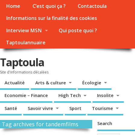
Home
C’est quoi ça ?
Contactoula
Informations sur la finalité des cookies
Interview MSN
Qui poste quoi ?
Taptoulannuaire
Taptoula
Site d'informations décalées
Actualité
Arts & culture
Écologie
Economie – Finance
High Tech
Insolite
Santé
Savoir vivre
Sport
Tourisme
Search
Tag archives for tandemfilms