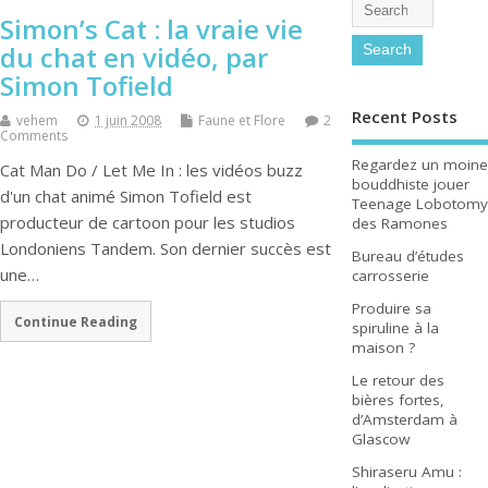
Simon’s Cat : la vraie vie
du chat en vidéo, par
Simon Tofield
Recent Posts
vehem
1 juin 2008
Faune et Flore
2
Comments
Regardez un moine
Cat Man Do / Let Me In : les vidéos buzz
bouddhiste jouer
d'un chat animé Simon Tofield est
Teenage Lobotomy
producteur de cartoon pour les studios
des Ramones
Londoniens Tandem. Son dernier succès est
Bureau d’études
une…
carrosserie
Produire sa
Continue Reading
spiruline à la
maison ?
Le retour des
bières fortes,
d’Amsterdam à
Glascow
Shiraseru Amu :