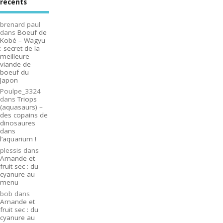
récents
brenard paul
dans
Boeuf de
Kobé – Wagyu
: secret de la
meilleure
viande de
boeuf du
Japon
Poulpe_3324
dans
Triops
(aquasaurs) –
des copains de
dinosaures
dans
l’aquarium !
plessis
dans
Amande et
fruit sec : du
cyanure au
menu
bob
dans
Amande et
fruit sec : du
cyanure au