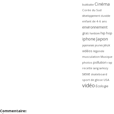
Cinéma
bukkake
Corée du Sud
développement durable
enfant de 4-6 ans
environnement
gras
hip hop
hardcore
Japon
iphone
jeux
japonaises
jeunes
vidéos
légende
musculation
Musique
pollution
photos
rap
recette
sang
sarkozy
sexe
skateboard
sport de glisse
USA
vidéo
Écologie
Commentaires