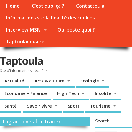
Home
C’est quoi ça ?
Contactoula
Informations sur la finalité des cookies
Interview MSN
Qui poste quoi ?
Taptoulannuaire
Taptoula
Site d'informations décalées
Actualité
Arts & culture
Écologie
Economie – Finance
High Tech
Insolite
Santé
Savoir vivre
Sport
Tourisme
Search
Tag archives for trader