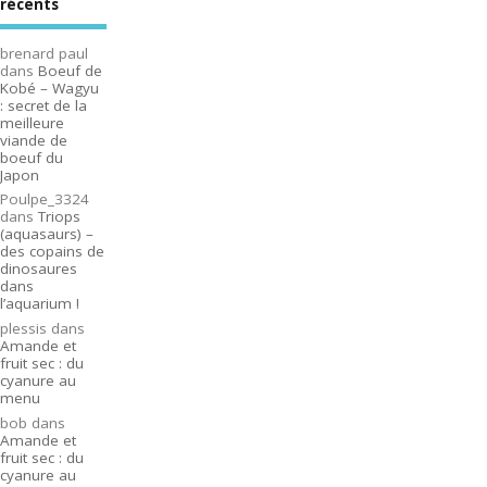
récents
brenard paul
dans
Boeuf de
Kobé – Wagyu
: secret de la
meilleure
viande de
boeuf du
Japon
Poulpe_3324
dans
Triops
(aquasaurs) –
des copains de
dinosaures
dans
l’aquarium !
plessis
dans
Amande et
fruit sec : du
cyanure au
menu
bob
dans
Amande et
fruit sec : du
cyanure au