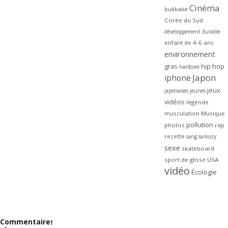
Cinéma
bukkake
Corée du Sud
développement durable
enfant de 4-6 ans
environnement
gras
hip hop
hardcore
Japon
iphone
jeux
japonaises
jeunes
vidéos
légende
musculation
Musique
pollution
photos
rap
recette
sang
sarkozy
sexe
skateboard
sport de glisse
USA
vidéo
Écologie
Commentaires