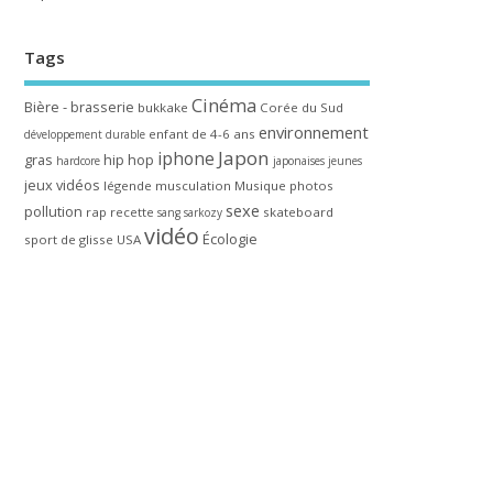
Tags
Cinéma
Bière - brasserie
bukkake
Corée du Sud
environnement
enfant de 4-6 ans
développement durable
Japon
iphone
gras
hip hop
hardcore
japonaises
jeunes
jeux vidéos
légende
musculation
Musique
photos
sexe
pollution
rap
recette
skateboard
sang
sarkozy
vidéo
Écologie
sport de glisse
USA