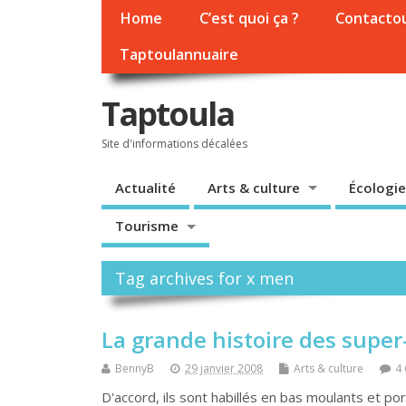
Home
C’est quoi ça ?
Contacto
Taptoulannuaire
Taptoula
Site d'informations décalées
Actualité
Arts & culture
Écologie
Tourisme
Tag archives for x men
La grande histoire des super
BennyB
29 janvier 2008
Arts & culture
4
D'accord, ils sont habillés en bas moulants et por