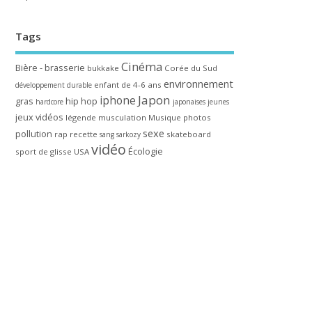
Tags
Cinéma
Bière - brasserie
bukkake
Corée du Sud
environnement
enfant de 4-6 ans
développement durable
Japon
iphone
gras
hip hop
hardcore
japonaises
jeunes
jeux vidéos
légende
musculation
Musique
photos
sexe
pollution
rap
recette
skateboard
sang
sarkozy
vidéo
Écologie
sport de glisse
USA