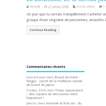
BennyB
27 janvier 2008
Arts & culture
1
Un jour que tu sortais tranquillement t'acheter u
groupe d'une vingtaine de personnes, arnachés 
Continue Reading
Commentaires récents
brenard paul
dans
Boeuf de Kobé –
Wagyu : secret de la meilleure viande
de boeuf du Japon
Poulpe_3324
dans
Triops (aquasaurs)
– des copains de dinosaures dans
l’aquarium !
plessis
dans
Amande et fruit sec : du