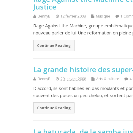
Justice
BennyB
12 février 2008
Musique
1 Com
Rage Against the Machine, groupe emblématique d
nouveau parler de lui. Une reformation en pleine 
Continue Reading
La grande histoire des super
BennyB
29 janvier 2008
Arts & culture
4
D'accord, ils sont habillés en bas moulants et por
souvent des poses un peu chelou, et sortent pa
Continue Reading
La batucada, de la samba jus