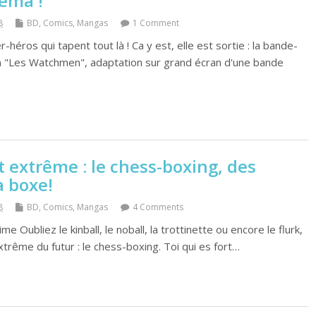
néma !
8
BD, Comics, Mangas
1 Comment
héros qui tapent tout là ! Ca y est, elle est sortie : la bande-
ilm "Les Watchmen", adaptation sur grand écran d'une bande
 extrême : le chess-boxing, des
a boxe!
8
BD, Comics, Mangas
4 Comments
me Oubliez le kinball, le noball, la trottinette ou encore le flurk,
xtrême du futur : le chess-boxing. Toi qui es fort…