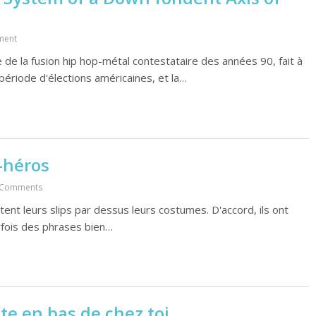
ment
e la fusion hip hop-métal contestataire des années 90, fait à
période d'élections américaines, et la…
-héros
 Comments
tent leurs slips par dessus leurs costumes. D'accord, ils ont
rfois des phrases bien…
te en bas de chez toi