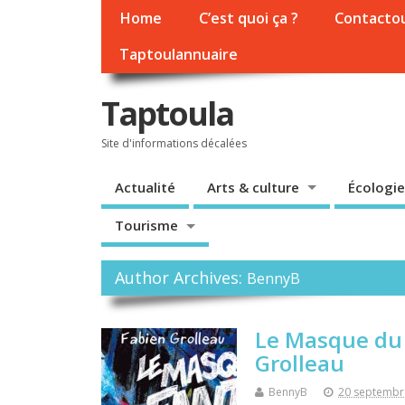
Home
C’est quoi ça ?
Contacto
Taptoulannuaire
Taptoula
Site d'informations décalées
Actualité
Arts & culture
Écologie
Tourisme
Author Archives:
BennyB
Le Masque du 
Grolleau
BennyB
20 septembr