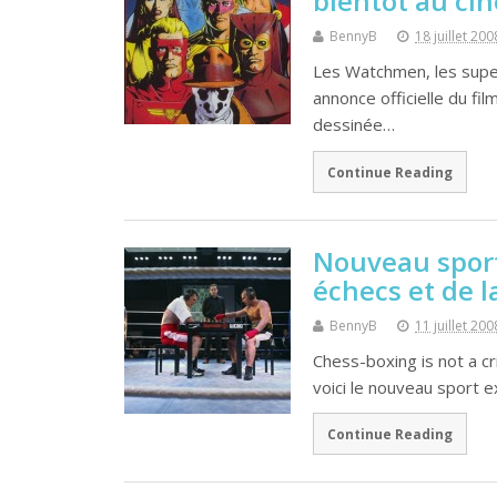
bientôt au ci
BennyB
18 juillet 200
Les Watchmen, les super-
annonce officielle du f
dessinée…
Continue Reading
Nouveau sport
échecs et de l
BennyB
11 juillet 200
Chess-boxing is not a cri
voici le nouveau sport e
Continue Reading