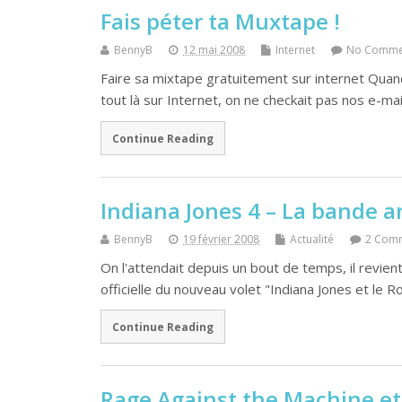
Fais péter ta Muxtape !
BennyB
12 mai 2008
Internet
No Comme
Faire sa mixtape gratuitement sur internet Quand
tout là sur Internet, on ne checkait pas nos e-ma
Continue Reading
Indiana Jones 4 – La bande a
BennyB
19 février 2008
Actualité
2 Com
On l'attendait depuis un bout de temps, il revien
officielle du nouveau volet "Indiana Jones et le R
Continue Reading
Rage Against the Machine et