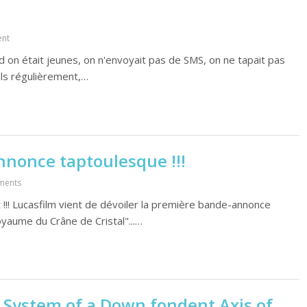
nt
 on était jeunes, on n'envoyait pas de SMS, on ne tapait pas
ils régulièrement,…
nnonce taptoulesque !!!
ments
t !!! Lucasfilm vient de dévoiler la première bande-annonce
oyaume du Crâne de Cristal"...…
 System of a Down fondent Axis of