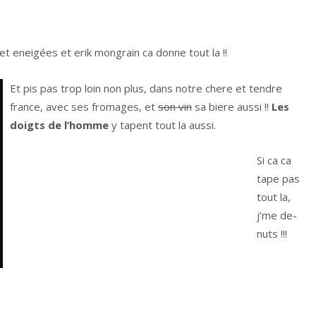
ret eneigées et erik mongrain ca donne tout la !!
Et pis pas trop loin non plus, dans notre chere et tendre
france, avec ses fromages, et
son vin
sa biere aussi !!
Les
doigts de l’homme
y tapent tout la aussi.
Si ca ca
tape pas
tout la,
j’me de-
nuts !!!