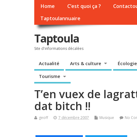
Home
C’est quoi ça ?
Contacto
Taptoulannuaire
Taptoula
Site d'informations décalées
Actualité
Arts & culture
Écologie
Tourisme
T’en vuex de lagrat
dat bitch !!
geoff
7 décembre 2007
Musique
No Co