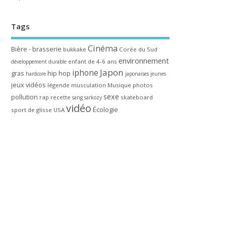
Tags
Cinéma
Bière - brasserie
bukkake
Corée du Sud
environnement
enfant de 4-6 ans
développement durable
Japon
iphone
gras
hip hop
hardcore
japonaises
jeunes
jeux vidéos
légende
musculation
Musique
photos
sexe
pollution
rap
recette
skateboard
sang
sarkozy
vidéo
Écologie
sport de glisse
USA