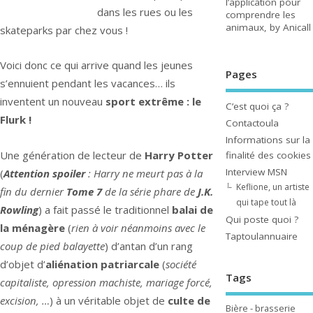
l’application pour
dans les rues ou les
comprendre les
animaux, by Anicall
skateparks par chez vous !
Voici donc ce qui arrive quand les jeunes
Pages
s’ennuient pendant les vacances… ils
inventent un nouveau
sport extrême : le
C’est quoi ça ?
Flurk !
Contactoula
Informations sur la
Une génération de lecteur de
Harry Potter
finalité des cookies
Interview MSN
(
Attention spoiler
: Harry ne meurt pas à la
Keflione, un artiste
fin du dernier
Tome 7
de la série phare de
J.K.
qui tape tout là
Rowling
) a fait passé le traditionnel
balai de
Qui poste quoi ?
la ménagère
(
rien à voir néanmoins avec le
Taptoulannuaire
coup de pied balayette
) d’antan d’un rang
d’objet d’
aliénation patriarcale
(
société
Tags
capitaliste, opression machiste, mariage forcé,
excision, …
) à un véritable objet de
culte de
Bière - brasserie