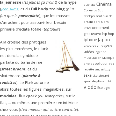
la jeunesse
(
les jeunes ça craint
) de la hype
Cinéma
bukkake
(
jean slims
) et du
full body training
(
plus
Corée du Sud
fun que le
powerplate
), que les masses
développement durable
s’arrachent pour assouvir leur besoin
enfant de 4-6 ans
environnement
primaire d’éclate totale (
taptoulite
).
gras
hip hop
hardcore
Japon
iphone
A la croisée des pratiques
jeux
japonaises
jeunes
les plus extrêmes, le
Flurk
vidéos
légende
est donc la symbiose
musculation
Musique
parfaite du
balai
de rue
pollution
photos
rap
(
street broom
) et du
recette
sang
sarkozy
sexe
skateboard (
planche à
skateboard
sport de glisse
USA
roulettes
). Le Flurk autorise
vidéo
Écologie
alors toutes les figures imaginables, sur
modules
,
flurkpark
(
ou skateparks
), sur le
flat, … ou même, une première : en intérieur
chez vous (
c’est maman qui va être contente
).