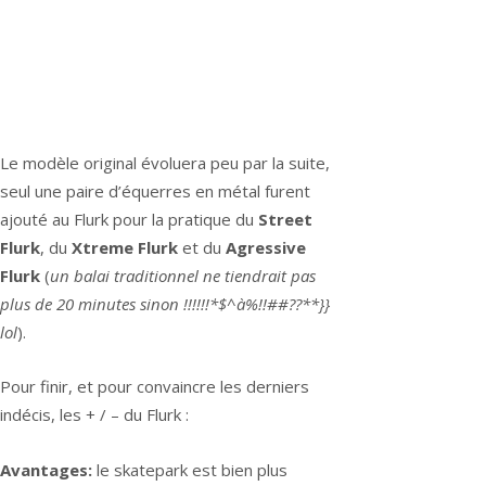
Le modèle original évoluera peu par la suite,
seul une paire d’équerres en métal furent
ajouté au Flurk pour la pratique du
Street
Flurk
, du
Xtreme Flurk
et du
Agressive
Flurk
(
un balai traditionnel ne tiendrait pas
plus de 20 minutes sinon !!!!!!*$^à%!!##??**}}
lol
).
Pour finir, et pour convaincre les derniers
indécis, les + / – du Flurk :
Avantages:
le skatepark est bien plus