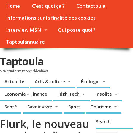
Home
C’est quoi ça ?
Contactoula
Informations sur la finalité des cookies
Interview MSN
Qui poste quoi ?
Taptoulannuaire
Taptoula
Site d'informations décalées
Actualité
Arts & culture
Écologie
Economie – Finance
High Tech
Insolite
Santé
Savoir vivre
Sport
Tourisme
Flurk, le nouveau
Search