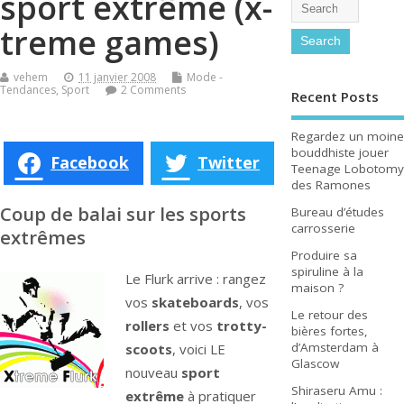
sport extrême (x-
treme games)
vehem
11 janvier 2008
Mode -
Tendances
,
Sport
2 Comments
Recent Posts
Regardez un moine
bouddhiste jouer
Facebook
Twitter
Teenage Lobotomy
des Ramones
Coup de balai sur les sports
Bureau d’études
carrosserie
extrêmes
Produire sa
spiruline à la
Le Flurk arrive : rangez
maison ?
vos
skateboards
, vos
Le retour des
rollers
et vos
trotty-
bières fortes,
d’Amsterdam à
scoots
, voici LE
Glascow
nouveau
sport
Shiraseru Amu :
extrême
à pratiquer