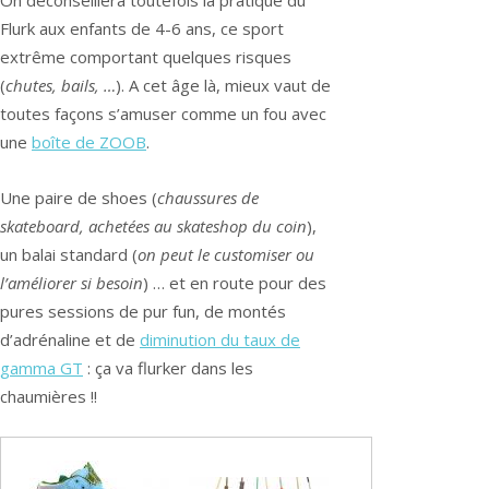
On déconseillera toutefois la pratique du
Flurk aux enfants de 4-6 ans, ce sport
extrême comportant quelques risques
(
chutes, bails, …
). A cet âge là, mieux vaut de
toutes façons s’amuser comme un fou avec
une
boîte de ZOOB
.
Une paire de shoes (
chaussures de
skateboard, achetées au skateshop du coin
),
un balai standard (
on peut le customiser ou
l’améliorer si besoin
) … et en route pour des
pures sessions de pur fun, de montés
d’adrénaline et de
diminution du taux de
gamma GT
: ça va flurker dans les
chaumières !!