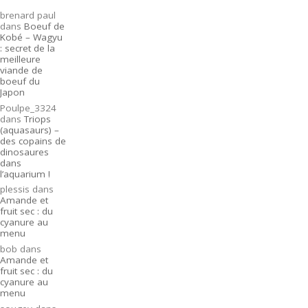
brenard paul
dans
Boeuf de
Kobé – Wagyu
: secret de la
meilleure
viande de
boeuf du
Japon
Poulpe_3324
dans
Triops
(aquasaurs) –
des copains de
dinosaures
dans
l’aquarium !
plessis
dans
Amande et
fruit sec : du
cyanure au
menu
bob
dans
Amande et
fruit sec : du
cyanure au
menu