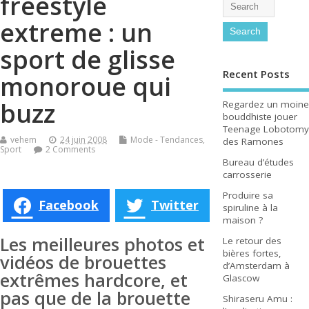
freestyle
extreme : un
sport de glisse
Recent Posts
monoroue qui
buzz
Regardez un moine
bouddhiste jouer
Teenage Lobotomy
vehem
24 juin 2008
Mode - Tendances
,
des Ramones
Sport
2 Comments
Bureau d’études
carrosserie
Produire sa
Facebook
Twitter
spiruline à la
maison ?
Les meilleures photos et
Le retour des
bières fortes,
vidéos de brouettes
d’Amsterdam à
extrêmes hardcore, et
Glascow
pas que de la brouette
Shiraseru Amu :