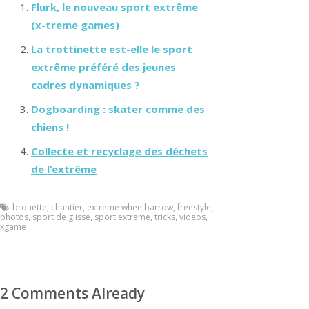
Flurk, le nouveau sport extrême
(x-treme games)
La trottinette est-elle le sport
extrême préféré des jeunes
cadres dynamiques ?
Dogboarding : skater comme des
chiens !
Collecte et recyclage des déchets
de l’extrême
brouette
,
chantier
,
extreme wheelbarrow
,
freestyle
,
photos
,
sport de glisse
,
sport extreme
,
tricks
,
videos
,
xgame
2 Comments Already