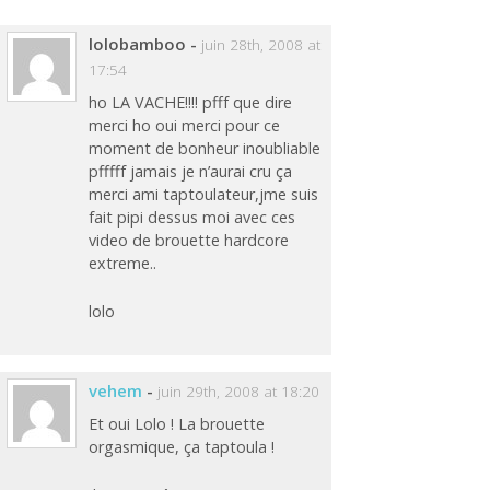
lolobamboo
-
juin 28th, 2008 at
17:54
ho LA VACHE!!!! pfff que dire
merci ho oui merci pour ce
moment de bonheur inoubliable
pfffff jamais je n’aurai cru ça
merci ami taptoulateur,jme suis
fait pipi dessus moi avec ces
video de brouette hardcore
extreme..
lolo
vehem
-
juin 29th, 2008 at 18:20
Et oui Lolo ! La brouette
orgasmique, ça taptoula !