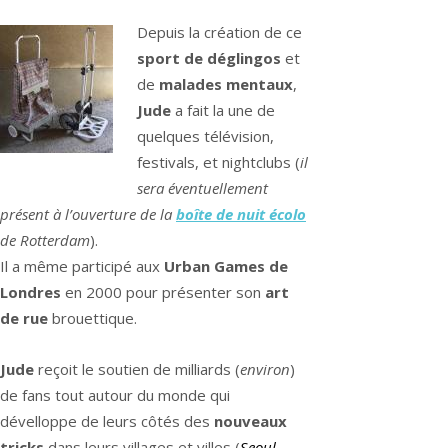
Depuis la création de ce
sport de déglingos
et
de
malades mentaux
,
Jude
a fait la une de
quelques télévision,
festivals, et nightclubs (
il
sera éventuellement
présent à l’ouverture de la
boîte de nuit écolo
de Rotterdam
).
Il a même participé aux
Urban Games de
Londres
en 2000 pour présenter son
art
de rue
brouettique.
Jude
reçoit le soutien de milliards (
environ
)
de fans tout autour du monde qui
dévelloppe de leurs côtés des
nouveaux
tricks
dans leurs villages et villes (
Seoul
,