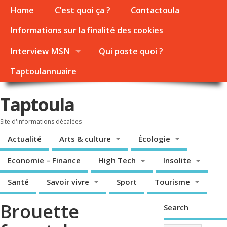
Home
C’est quoi ça ?
Contactoula
Informations sur la finalité des cookies
Interview MSN
Qui poste quoi ?
Taptoulannuaire
Taptoula
Site d'informations décalées
Actualité
Arts & culture
Écologie
Economie – Finance
High Tech
Insolite
Santé
Savoir vivre
Sport
Tourisme
Brouette
Search