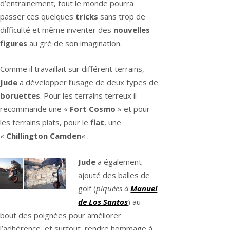
d’entrainement, tout le monde pourra
passer ces quelques
tricks
sans trop de
difficulté et même inventer des
nouvelles
figures
au gré de son imagination.
Comme il travaillait sur différent terrains,
Jude
a développer l’usage de deux types de
boruettes
. Pour les terrains terreux il
recommande une «
Fort Cosmo
» et pour
les terrains plats, pour le
flat
, une
«
Chillington Camden
« .
Jude
a également
ajouté des balles de
golf (
piquées à
Manuel
de Los Santos
) au
bout des poignées pour améliorer
l’adhérence, et surtout, rendre hommage à