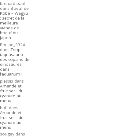
brenard paul
dans
Boeuf de
Kobé – Wagyu
: secret de la
meilleure
viande de
boeuf du
Japon
Poulpe_3324
dans
Triops
(aquasaurs) –
des copains de
dinosaures
dans
l’aquarium !
plessis
dans
Amande et
fruit sec : du
cyanure au
menu
bob
dans
Amande et
fruit sec : du
cyanure au
menu
sougey
dans