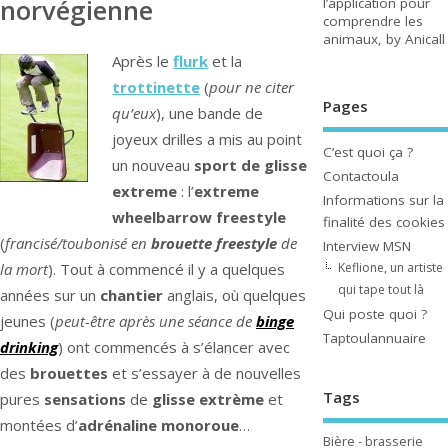
norvégienne
l’application pour
comprendre les
animaux, by Anicall
Après le
flurk
et la
trottinette
(
pour ne citer
Pages
qu’eux
), une bande de
joyeux drilles a mis au point
C’est quoi ça ?
un nouveau
sport de glisse
Contactoula
extreme
: l’
extreme
Informations sur la
wheelbarrow freestyle
finalité des cookies
(
francisé/toubonisé en
brouette freestyle
de
Interview MSN
Keflione, un artiste
la mort
). Tout à commencé il y a quelques
qui tape tout là
années sur un
chantier
anglais, où quelques
Qui poste quoi ?
jeunes (
peut-être après une séance de
binge
Taptoulannuaire
drinking
) ont commencés à s’élancer avec
des
brouettes
et s’essayer à de nouvelles
Tags
pures
sensations
de
glisse extrème
et
montées d’
adrénaline monoroue
…
Bière - brasserie