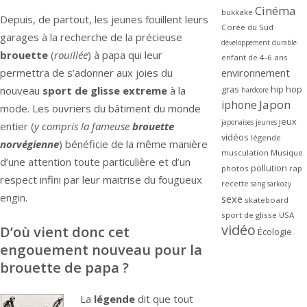
Cinéma
bukkake
Depuis, de partout, les jeunes fouillent leurs
Corée du Sud
garages à la recherche de la précieuse
développement durable
brouette
(
rouillée
) à papa qui leur
enfant de 4-6 ans
permettra de s’adonner aux joies du
environnement
gras
hip hop
nouveau
sport de glisse extreme
à la
hardcore
Japon
iphone
mode. Les ouvriers du bâtiment du monde
jeux
japonaises
jeunes
entier (
y compris la fameuse
brouette
vidéos
légende
norvégienne
) bénéficie de la même manière
musculation
Musique
d’une attention toute particulière et d’un
pollution
photos
rap
respect infini par leur maitrise du fougueux
recette
sang
sarkozy
engin.
sexe
skateboard
sport de glisse
USA
vidéo
D’où vient donc cet
Écologie
engouement nouveau pour la
brouette de papa ?
La
légende
dit que tout