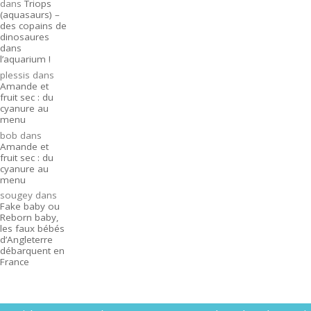
dans
Triops
(aquasaurs) –
des copains de
dinosaures
dans
l’aquarium !
plessis
dans
Amande et
fruit sec : du
cyanure au
menu
bob
dans
Amande et
fruit sec : du
cyanure au
menu
sougey
dans
Fake baby ou
Reborn baby,
les faux bébés
d’Angleterre
débarquent en
France