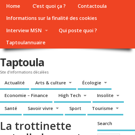
Home
C’est quoi ça ?
Contactoula
Informations sur la finalité des cookies
Interview MSN
Qui poste quoi ?
Taptoulannuaire
Taptoula
Site d'informations décalées
Actualité
Arts & culture
Écologie
Economie – Finance
High Tech
Insolite
Santé
Savoir vivre
Sport
Tourisme
La trottinette
Search