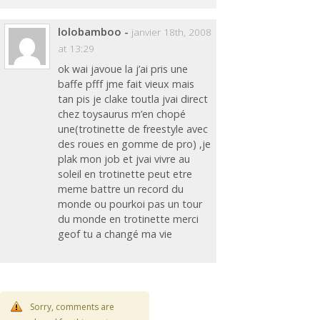
lolobamboo
-
janvier 18th, 2008
at 13:29
ok wai javoue la j’ai pris une
baffe pfff jme fait vieux mais
tan pis je clake toutla jvai direct
chez toysaurus m’en chopé
une(trotinette de freestyle avec
des roues en gomme de pro) ,je
plak mon job et jvai vivre au
soleil en trotinette peut etre
meme battre un record du
monde ou pourkoi pas un tour
du monde en trotinette merci
geof tu a changé ma vie
Sorry, comments are