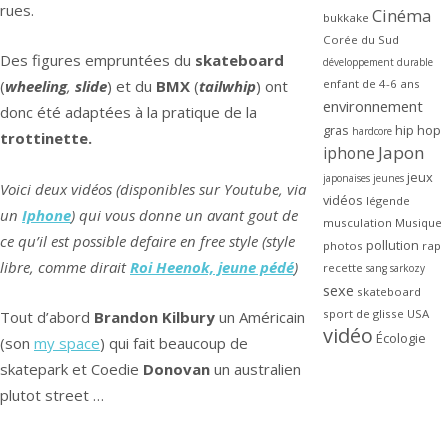
rues.
Cinéma
bukkake
Corée du Sud
Des figures empruntées du
skateboard
développement durable
enfant de 4-6 ans
(
wheeling
,
slide
) et du
BMX
(
tailwhip
) ont
environnement
donc été adaptées à la pratique de la
gras
hip hop
hardcore
trottinette.
Japon
iphone
jeux
japonaises
jeunes
Voici deux vidéos (disponibles sur Youtube, via
vidéos
légende
un
Iphone
) qui vous donne un avant gout de
musculation
Musique
ce qu’il est possible defaire en free style (style
pollution
photos
rap
libre, comme dirait
Roi Heenok, jeune pédé
)
recette
sang
sarkozy
sexe
skateboard
sport de glisse
USA
Tout d’abord
Brandon Kilbury
un Américain
vidéo
Écologie
(son
my space
) qui fait beaucoup de
skatepark et
Coedie
Donovan
un australien
plutot street …