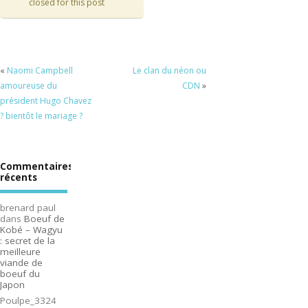
closed for this post
«
Naomi Campbell
Le clan du néon ou
amoureuse du
CDN
»
président Hugo Chavez
? bientôt le mariage ?
Commentaires
récents
brenard paul
dans
Boeuf de
Kobé – Wagyu
: secret de la
meilleure
viande de
boeuf du
Japon
Poulpe_3324