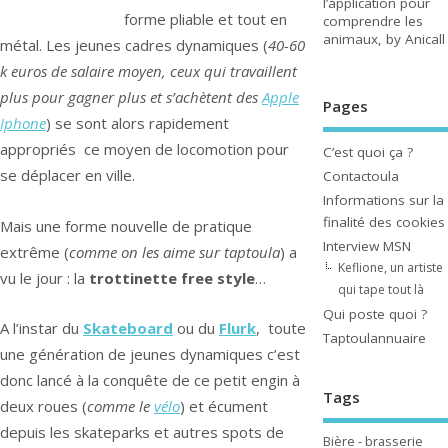
l’application pour
forme pliable et tout en
comprendre les
animaux, by Anicall
métal. Les jeunes cadres dynamiques (
40-60
k euros de salaire moyen, ceux qui travaillent
plus pour gagner plus et s’achètent des
Apple
Pages
Iphone
) se sont alors rapidement
appropriés ce moyen de locomotion pour
C’est quoi ça ?
se déplacer en ville.
Contactoula
Informations sur la
finalité des cookies
Mais une forme nouvelle de pratique
Interview MSN
extrême (
comme on les aime sur taptoula
) a
Keflione, un artiste
vu le jour : la
trottinette free style
…
qui tape tout là
Qui poste quoi ?
A l’instar du
Skateboard
ou du
Flurk
, toute
Taptoulannuaire
une génération de jeunes dynamiques c’est
donc lancé à la conquête de ce petit engin à
Tags
deux roues (
comme le
vélo
) et écument
depuis les skateparks et autres spots de
Bière - brasserie