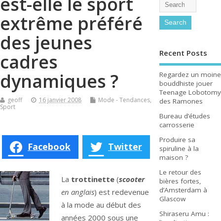
est-elle le sport
extrême préféré
des jeunes
Recent Posts
cadres
dynamiques ?
Regardez un moine
bouddhiste jouer
Teenage Lobotomy
geoff
16 janvier 2008
Mode - Tendances
,
des Ramones
Sport
Bureau d’études
carrosserie
Produire sa
Facebook
Twitter
spiruline à la
maison ?
Le retour des
La
trottinette
(
scooter
bières fortes,
d’Amsterdam à
en anglais
) est redevenue
Glascow
à la mode au début des
Shiraseru Amu :
années 2000 sous une