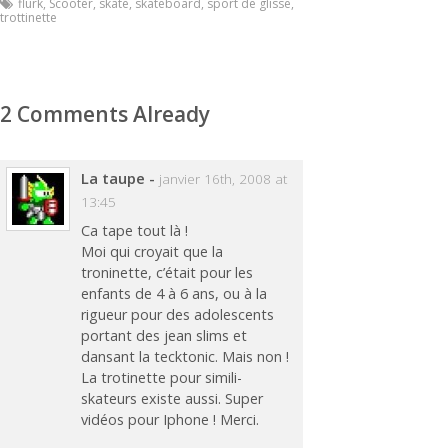
flurk
,
Scooter
,
skate
,
skateboard
,
sport de glisse
,
trottinette
2 Comments Already
La taupe
-
janvier 16th, 2008 at
13:45
Ca tape tout là !
Moi qui croyait que la
troninette, c’était pour les
enfants de 4 à 6 ans, ou à la
rigueur pour des adolescents
portant des jean slims et
dansant la tecktonic. Mais non !
La trotinette pour simili-
skateurs existe aussi. Super
vidéos pour Iphone ! Merci.