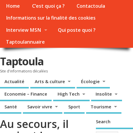
Home
C’est quoi ça ?
Contactoula
Informations sur la finalité des cookies
Interview MSN
Qui poste quoi ?
Taptoulannuaire
Taptoula
Site d'informations décalées
Actualité
Arts & culture
Écologie
Economie – Finance
High Tech
Insolite
Santé
Savoir vivre
Sport
Tourisme
Au secours, il
Search