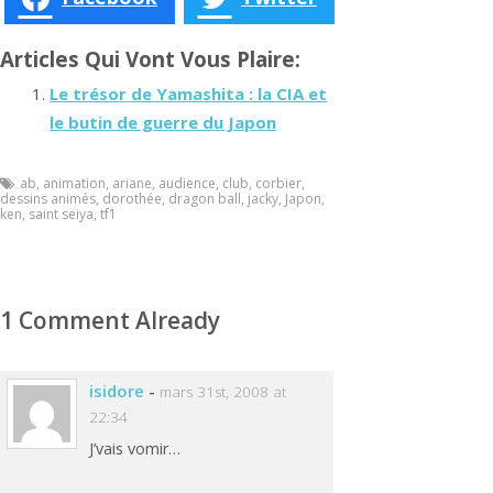
Articles Qui Vont Vous Plaire:
Le trésor de Yamashita : la CIA et
le butin de guerre du Japon
ab
,
animation
,
ariane
,
audience
,
club
,
corbier
,
dessins animés
,
dorothée
,
dragon ball
,
jacky
,
Japon
,
ken
,
saint seiya
,
tf1
1 Comment Already
isidore
-
mars 31st, 2008 at
22:34
J’vais vomir…