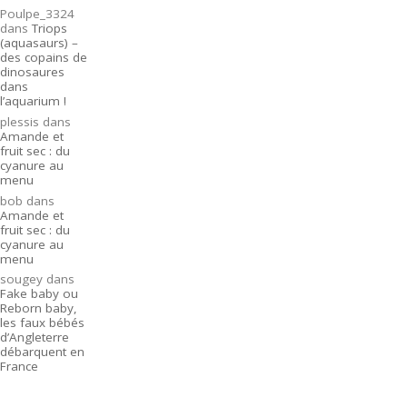
Poulpe_3324
dans
Triops
(aquasaurs) –
des copains de
dinosaures
dans
l’aquarium !
plessis
dans
Amande et
fruit sec : du
cyanure au
menu
bob
dans
Amande et
fruit sec : du
cyanure au
menu
sougey
dans
Fake baby ou
Reborn baby,
les faux bébés
d’Angleterre
débarquent en
France