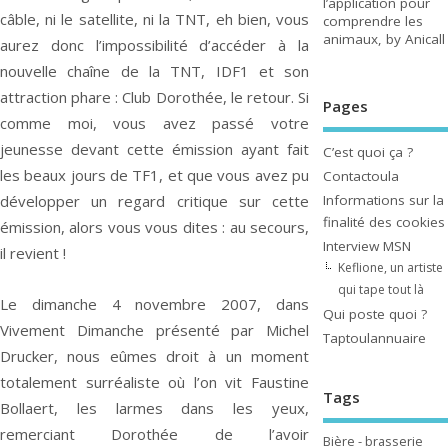
l’application pour
câble, ni le satellite, ni la TNT, eh bien, vous
comprendre les
animaux, by Anicall
aurez donc l’impossibilité d’accéder à la
nouvelle chaîne de la TNT, IDF1 et son
attraction phare : Club Dorothée, le retour. Si
Pages
comme moi, vous avez passé votre
jeunesse devant cette émission ayant fait
C’est quoi ça ?
les beaux jours de TF1, et que vous avez pu
Contactoula
Informations sur la
développer un regard critique sur cette
finalité des cookies
émission, alors vous vous dites : au secours,
Interview MSN
il revient !
Keflione, un artiste
qui tape tout là
Le dimanche 4 novembre 2007, dans
Qui poste quoi ?
Vivement Dimanche présenté par Michel
Taptoulannuaire
Drucker, nous eûmes droit à un moment
totalement surréaliste où l’on vit Faustine
Tags
Bollaert, les larmes dans les yeux,
remerciant Dorothée de l’avoir
Bière - brasserie